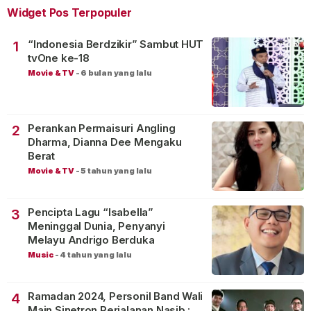
Widget Pos Terpopuler
“Indonesia Berdzikir” Sambut HUT
1
tvOne ke-18
Movie & TV
-
6 bulan yang lalu
Perankan Permaisuri Angling
2
Dharma, Dianna Dee Mengaku
Berat
Movie & TV
-
5 tahun yang lalu
Pencipta Lagu “Isabella”
3
Meninggal Dunia, Penyanyi
Melayu Andrigo Berduka
Music
-
4 tahun yang lalu
Ramadan 2024, Personil Band Wali
4
Main Sinetron Perjalanan Nasib :