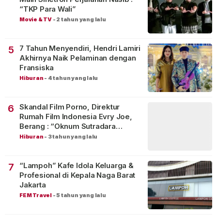
“TKP Para Wali”
Movie & TV
-
2 tahun yang lalu
7 Tahun Menyendiri, Hendri Lamiri
5
Akhirnya Naik Pelaminan dengan
Fransiska
Hiburan
-
4 tahun yang lalu
Skandal Film Porno, Direktur
6
Rumah Film Indonesia Evry Joe,
Berang : “Oknum Sutradara
Merusak Perfilman Indonesia”!
Hiburan
-
3 tahun yang lalu
“Lampoh” Kafe Idola Keluarga &
7
Profesional di Kepala Naga Barat
Jakarta
FEM Travel
-
5 tahun yang lalu