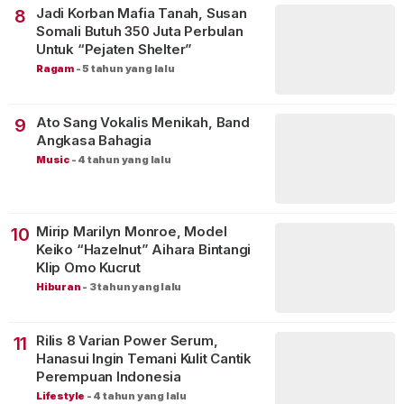
Jadi Korban Mafia Tanah, Susan
8
Somali Butuh 350 Juta Perbulan
Untuk “Pejaten Shelter”
Ragam
-
5 tahun yang lalu
Ato Sang Vokalis Menikah, Band
9
Angkasa Bahagia
Music
-
4 tahun yang lalu
Mirip Marilyn Monroe, Model
10
Keiko “Hazelnut” Aihara Bintangi
Klip Omo Kucrut
Hiburan
-
3 tahun yang lalu
Rilis 8 Varian Power Serum,
11
Hanasui Ingin Temani Kulit Cantik
Perempuan Indonesia
Lifestyle
-
4 tahun yang lalu