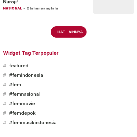
Nuroji!
NASIONAL
-
2 tahun yang lalu
LIHAT LAINNYA
Widget Tag Terpopuler
#
featured
#
#femindonesia
#
#fem
#
#femnasional
#
#femmovie
#
#femdepok
#
#femmusikindonesia