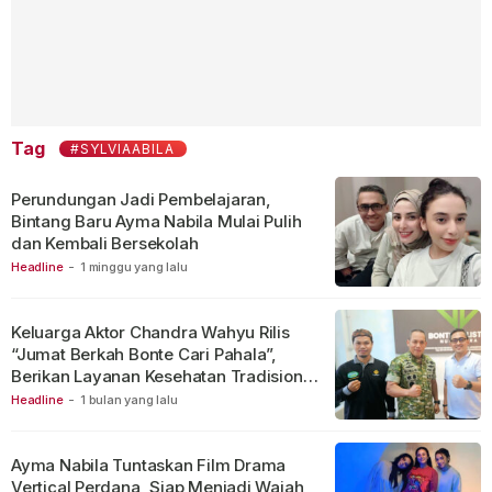
Tag
#SYLVIAABILA
Perundungan Jadi Pembelajaran,
Bintang Baru Ayma Nabila Mulai Pulih
dan Kembali Bersekolah
Headline
-
1 minggu yang lalu
Keluarga Aktor Chandra Wahyu Rilis
“Jumat Berkah Bonte Cari Pahala”,
Berikan Layanan Kesehatan Tradisional
Gratis
Headline
-
1 bulan yang lalu
Ayma Nabila Tuntaskan Film Drama
Vertical Perdana, Siap Menjadi Wajah