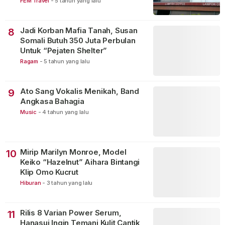
FEM Travel
-
5 tahun yang lalu
Jadi Korban Mafia Tanah, Susan
8
Somali Butuh 350 Juta Perbulan
Untuk “Pejaten Shelter”
Ragam
-
5 tahun yang lalu
Ato Sang Vokalis Menikah, Band
9
Angkasa Bahagia
Music
-
4 tahun yang lalu
Mirip Marilyn Monroe, Model
10
Keiko “Hazelnut” Aihara Bintangi
Klip Omo Kucrut
Hiburan
-
3 tahun yang lalu
Rilis 8 Varian Power Serum,
11
Hanasui Ingin Temani Kulit Cantik