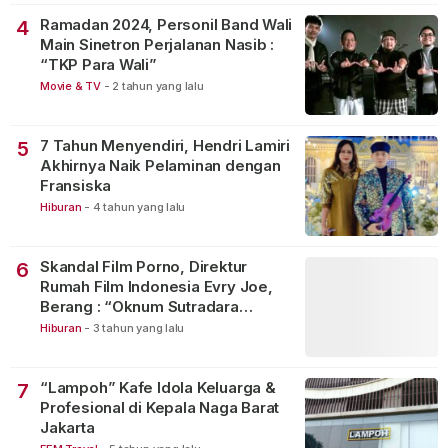
Ramadan 2024, Personil Band Wali
4
Main Sinetron Perjalanan Nasib :
“TKP Para Wali”
Movie & TV
-
2 tahun yang lalu
7 Tahun Menyendiri, Hendri Lamiri
5
Akhirnya Naik Pelaminan dengan
Fransiska
Hiburan
-
4 tahun yang lalu
Skandal Film Porno, Direktur
6
Rumah Film Indonesia Evry Joe,
Berang : “Oknum Sutradara
Merusak Perfilman Indonesia”!
Hiburan
-
3 tahun yang lalu
“Lampoh” Kafe Idola Keluarga &
7
Profesional di Kepala Naga Barat
Jakarta