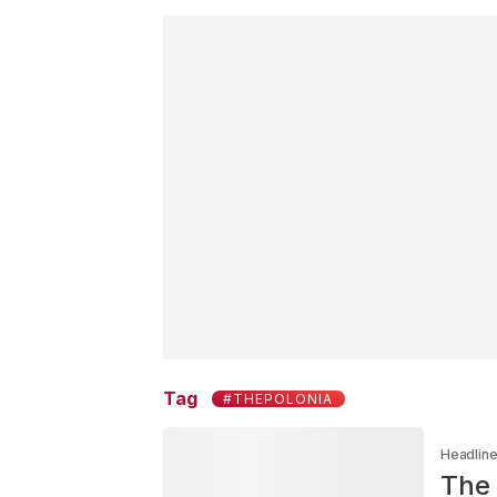
Tag
#THEPOLONIA
Headlin
The 