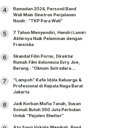
Ramadan 2024, Personil Band
4
Wali Main Sinetron Perjalanan
Nasib : “TKP Para Wali”
7 Tahun Menyendiri, Hendri Lamiri
5
Akhirnya Naik Pelaminan dengan
Fransiska
Skandal Film Porno, Direktur
6
Rumah Film Indonesia Evry Joe,
Berang : “Oknum Sutradara
Merusak Perfilman Indonesia”!
“Lampoh” Kafe Idola Keluarga &
7
Profesional di Kepala Naga Barat
Jakarta
Jadi Korban Mafia Tanah, Susan
8
Somali Butuh 350 Juta Perbulan
Untuk “Pejaten Shelter”
Ato Sang Vokalis Menikah, Band