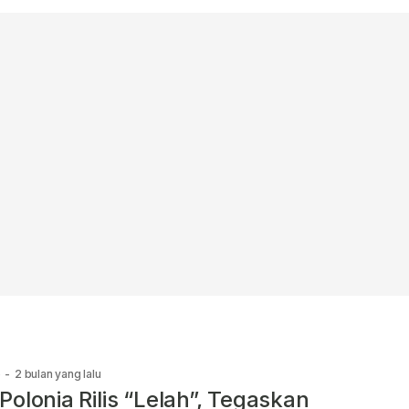
e
-
2 bulan yang lalu
Polonia Rilis “Lelah”, Tegaskan