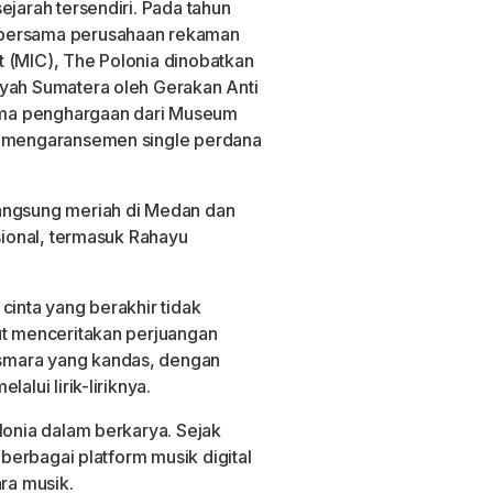
ejarah tersendiri. Pada tahun
 bersama perusahaan rekaman
t (MIC), The Polonia dinobatkan
ayah Sumatera oleh Gerakan Anti
ma penghargaan dari
Museum
n mengaransemen single perdana
angsung meriah di Medan dan
sional, termasuk
Rahayu
cinta yang berakhir tidak
ut menceritakan perjuangan
smara yang kandas, dengan
alui lirik-liriknya.
lonia dalam berkarya. Sejak
 berbagai platform musik digital
ara musik.