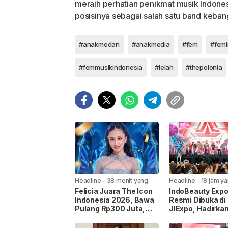
meraih perhatian penikmat musik Indone
posisinya sebagai salah satu band keba
#anakmedan
#anakmedia
#fem
#femi
#femmusikindonesia
#lelah
#thepolonia
Headline
-
38 menit yang
Headline
-
18 jam ya
lalu
Felicia Juara The Icon
IndoBeauty Exp
Indonesia 2026, Bawa
Resmi Dibuka di
Pulang Rp300 Juta,
JIExpo, Hadirka
Mobil Listrik, dan
Pelaku Industri
Kontrak Rekaman
Kecantikan dari 