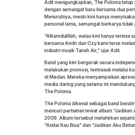
Adit mengungkapkan, The Polonia tetap 
dengan semangat baru bersama dua perso
Menurutnya, meski kini hanya menyisaka
personel lama, semangat berkarya tidak 
“Alhamdulillah, walau kini hanya tersisa 
bersama Andri dan Ozy kami terus melanj
industri musik Tanah Air,” ujar Adit.
Band yang kini bergerak secara independe
melakukan promosi, termasuk melalui kun
di Medan. Mereka menyampaikan apresi
media daring yang selama ini mendukung 
The Polonia.
The Polonia dikenal sebagai band beralir
mencuri perhatian lewat album
“Jadikan 
2009. Album tersebut melahirkan sejumla
“Andai Kau Bisa”
dan
“Jadikan Aku Binta