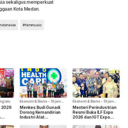
sia sekaligus memperkuat
nggaan Kota Medan.
ndonesia
#femmusic
ng lalu
Ekonomi & Bisnis
-
19 jam
Ekonomi & Bisnis
-
19 jam
yang lalu
yang lalu
o 2026
Menkes Budi Gunadi
Menteri Perindustrian
Dorong Kemandirian
Resmi Buka ILF Expo
n
Industri Alat
2026 dan IGT Expo
Kesehatan di
2026, Dorong Industri
8
IndoHealthcare
Kulit hingga Tekstil