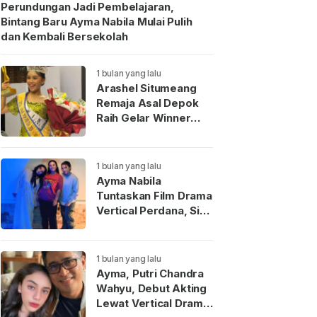
Perundungan Jadi Pembelajaran,
Bintang Baru Ayma Nabila Mulai Pulih
dan Kembali Bersekolah
1 bulan yang lalu
Arashel Situmeang
Remaja Asal Depok
Raih Gelar Winner
Duta Anak Indonesia
2026
1 bulan yang lalu
Ayma Nabila
Tuntaskan Film Drama
Vertical Perdana, Siap
Menjadi Wajah Baru
Aktris Muda
Indonesia
1 bulan yang lalu
Ayma, Putri Chandra
Wahyu, Debut Akting
Lewat Vertical Drama