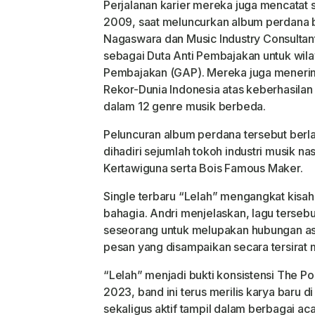
Perjalanan karier mereka juga mencatat s
2009, saat meluncurkan album perdana
Nagaswara
dan Music Industry Consultan
sebagai Duta Anti Pembajakan untuk wil
Pembajakan (GAP). Mereka juga meneri
Rekor-Dunia Indonesia
atas keberhasila
dalam 12 genre musik berbeda.
Peluncuran album perdana tersebut berl
dihadiri sejumlah tokoh industri musik na
Kertawiguna
serta
Bois Famous Maker
.
Single terbaru “Lelah” mengangkat kisah 
bahagia. Andri menjelaskan, lagu terseb
seseorang untuk melupakan hubungan a
pesan yang disampaikan secara tersirat mel
“Lelah” menjadi bukti konsistensi The Po
2023, band ini terus merilis karya baru di
sekaligus aktif tampil dalam berbagai ac