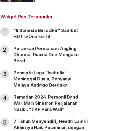
“Satu Nama Dua Hati”
Widget Pos Terpopuler
“Indonesia Berdzikir” Sambut
1
HUT tvOne ke-18
Perankan Permaisuri Angling
2
Dharma, Dianna Dee Mengaku
Berat
Pencipta Lagu “Isabella”
3
Meninggal Dunia, Penyanyi
Melayu Andrigo Berduka
Ramadan 2024, Personil Band
4
Wali Main Sinetron Perjalanan
Nasib : “TKP Para Wali”
7 Tahun Menyendiri, Hendri Lamiri
5
Akhirnya Naik Pelaminan dengan