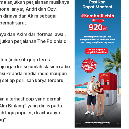
melanjutkan perjalanan musiknya
nel anyar, Andri dan Ozy.
n dirinya dan Akim sebagai
pernah surut.
saya dan Akim dari formasi awal,
utkan perjalanan The Polonia di
n (indie) itu juga terus
jungan ke sejumlah stasiun radio
asi kepada media radio maupun
setiap perilisan karya terbaru
an alternatif pop yang pernah
Aku Bintang”
yang dirilis pada
h lagu populer, di antaranya
ng”
.