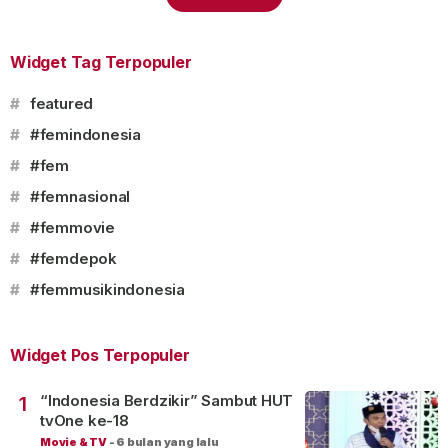
Widget Tag Terpopuler
#
featured
#
#femindonesia
#
#fem
#
#femnasional
#
#femmovie
#
#femdepok
#
#femmusikindonesia
Widget Pos Terpopuler
“Indonesia Berdzikir” Sambut HUT
1
tvOne ke-18
Movie & TV
-
6 bulan yang lalu