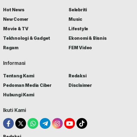
Hot News
Selebriti
New Comer
Music
Movie & TV
Lifestyle
Tekhnologi & Gadget
Ekonomi & Bisnis
Ragam
FEM Video
Informasi
Tentang Kami
Redaksi
Pedoman Media Ciber
Disclaimer
Hubungi Kami
Ikuti Kami
Redaksi