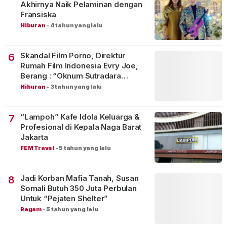
Akhirnya Naik Pelaminan dengan
Fransiska
Hiburan
-
4 tahun yang lalu
Skandal Film Porno, Direktur
6
Rumah Film Indonesia Evry Joe,
Berang : “Oknum Sutradara
Merusak Perfilman Indonesia”!
Hiburan
-
3 tahun yang lalu
“Lampoh” Kafe Idola Keluarga &
7
Profesional di Kepala Naga Barat
Jakarta
FEM Travel
-
5 tahun yang lalu
Jadi Korban Mafia Tanah, Susan
8
Somali Butuh 350 Juta Perbulan
Untuk “Pejaten Shelter”
Ragam
-
5 tahun yang lalu