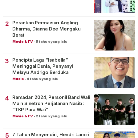
Perankan Permaisuri Angling
2
Dharma, Dianna Dee Mengaku
Berat
Movie & TV
-
5 tahun yang lalu
Pencipta Lagu “Isabella”
3
Meninggal Dunia, Penyanyi
Melayu Andrigo Berduka
Music
-
4 tahun yang lalu
Ramadan 2024, Personil Band Wali
4
Main Sinetron Perjalanan Nasib :
“TKP Para Wali”
Movie & TV
-
2 tahun yang lalu
7 Tahun Menyendiri, Hendri Lamiri
5