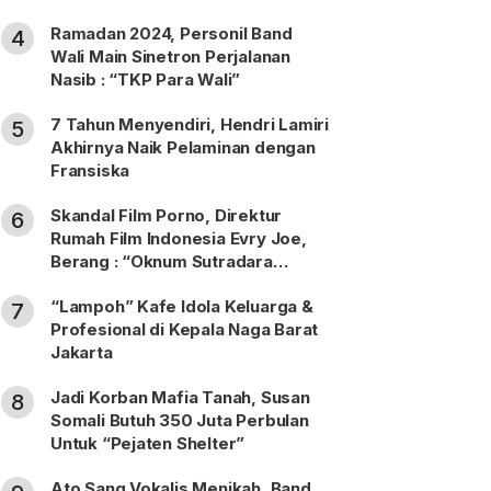
Ramadan 2024, Personil Band
4
Wali Main Sinetron Perjalanan
Nasib : “TKP Para Wali”
7 Tahun Menyendiri, Hendri Lamiri
5
Akhirnya Naik Pelaminan dengan
Fransiska
Skandal Film Porno, Direktur
6
Rumah Film Indonesia Evry Joe,
Berang : “Oknum Sutradara
Merusak Perfilman Indonesia”!
“Lampoh” Kafe Idola Keluarga &
7
Profesional di Kepala Naga Barat
Jakarta
Jadi Korban Mafia Tanah, Susan
8
Somali Butuh 350 Juta Perbulan
Untuk “Pejaten Shelter”
Ato Sang Vokalis Menikah, Band