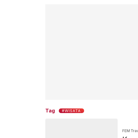
Tag
#WISATA
FEM Tra