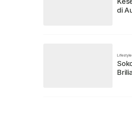
Kese
di A
Lifestyle
Soko
Bril