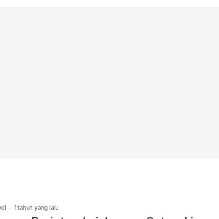
vel
-
1 tahun yang lalu