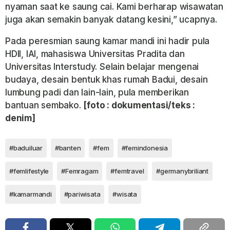
nyaman saat ke saung cai. Kami berharap wisawatan
juga akan semakin banyak datang kesini,” ucapnya.
Pada peresmian saung kamar mandi ini hadir pula
HDII, IAI, mahasiswa Universitas Pradita dan
Universitas Interstudy. Selain belajar mengenai
budaya, desain bentuk khas rumah Badui, desain
lumbung padi dan lain-lain, pula memberikan
bantuan sembako.
[foto : dokumentasi/teks :
denim]
#baduiluar
#banten
#fem
#femindonesia
#femlifestyle
#Femragam
#femtravel
#germanybriliant
#kamarmandi
#pariwisata
#wisata