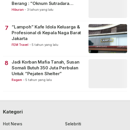
Berang : “Oknum Sutradara
Merusak Perfilman Indonesia”!
Hiburan
-
3 tahun yang lalu
“Lampoh” Kafe Idola Keluarga &
7
Profesional di Kepala Naga Barat
Jakarta
FEM Travel
-
5 tahun yang lalu
Jadi Korban Mafia Tanah, Susan
8
Somali Butuh 350 Juta Perbulan
Untuk “Pejaten Shelter”
Ragam
-
5 tahun yang lalu
Kategori
Hot News
Selebriti