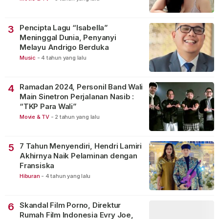
Pencipta Lagu “Isabella”
3
Meninggal Dunia, Penyanyi
Melayu Andrigo Berduka
Music
-
4 tahun yang lalu
Ramadan 2024, Personil Band Wali
4
Main Sinetron Perjalanan Nasib :
“TKP Para Wali”
Movie & TV
-
2 tahun yang lalu
7 Tahun Menyendiri, Hendri Lamiri
5
Akhirnya Naik Pelaminan dengan
Fransiska
Hiburan
-
4 tahun yang lalu
Skandal Film Porno, Direktur
6
Rumah Film Indonesia Evry Joe,