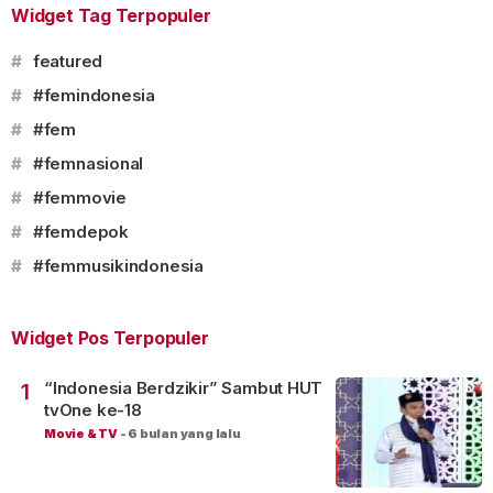
Widget Tag Terpopuler
#
featured
#
#femindonesia
#
#fem
#
#femnasional
#
#femmovie
#
#femdepok
#
#femmusikindonesia
Widget Pos Terpopuler
“Indonesia Berdzikir” Sambut HUT
1
tvOne ke-18
Movie & TV
-
6 bulan yang lalu