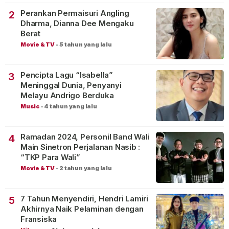
Perankan Permaisuri Angling
2
Dharma, Dianna Dee Mengaku
Berat
Movie & TV
-
5 tahun yang lalu
Pencipta Lagu “Isabella”
3
Meninggal Dunia, Penyanyi
Melayu Andrigo Berduka
Music
-
4 tahun yang lalu
Ramadan 2024, Personil Band Wali
4
Main Sinetron Perjalanan Nasib :
“TKP Para Wali”
Movie & TV
-
2 tahun yang lalu
7 Tahun Menyendiri, Hendri Lamiri
5
Akhirnya Naik Pelaminan dengan
Fransiska