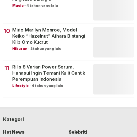
Music
-
4 tahun yang lalu
Mirip Marilyn Monroe, Model
10
Keiko “Hazelnut” Aihara Bintangi
Klip Omo Kucrut
Hiburan
-
3 tahun yang lalu
Rilis 8 Varian Power Serum,
11
Hanasui Ingin Temani Kulit Cantik
Perempuan Indonesia
Lifestyle
-
4 tahun yang lalu
Kategori
Hot News
Selebriti