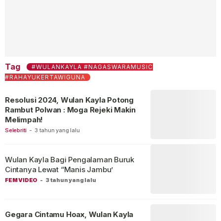
Tag
#WULANKAYLA #NAGASWARAMUSIC
#RAHAYUKERTAWIGUNA
Resolusi 2024, Wulan Kayla Potong
Rambut Polwan : Moga Rejeki Makin
Melimpah!
Selebriti
-
3 tahun yang lalu
Wulan Kayla Bagi Pengalaman Buruk
Cintanya Lewat “Manis Jambu’
FEM VIDEO
-
3 tahun yang lalu
Gegara Cintamu Hoax, Wulan Kayla