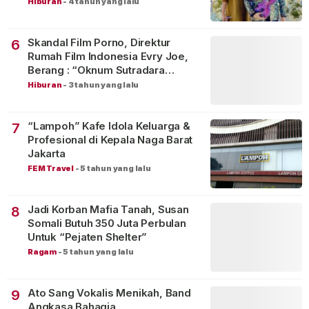
Hiburan
-
4 tahun yang lalu
Skandal Film Porno, Direktur
6
Rumah Film Indonesia Evry Joe,
Berang : “Oknum Sutradara
Merusak Perfilman Indonesia”!
Hiburan
-
3 tahun yang lalu
“Lampoh” Kafe Idola Keluarga &
7
Profesional di Kepala Naga Barat
Jakarta
FEM Travel
-
5 tahun yang lalu
Jadi Korban Mafia Tanah, Susan
8
Somali Butuh 350 Juta Perbulan
Untuk “Pejaten Shelter”
Ragam
-
5 tahun yang lalu
Ato Sang Vokalis Menikah, Band
9
Angkasa Bahagia