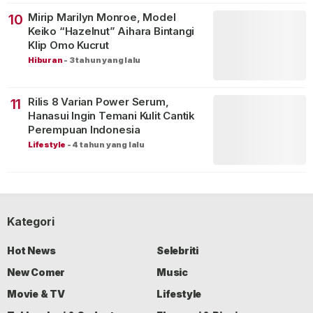
Mirip Marilyn Monroe, Model
10
Keiko “Hazelnut” Aihara Bintangi
Klip Omo Kucrut
Hiburan
-
3 tahun yang lalu
Rilis 8 Varian Power Serum,
11
Hanasui Ingin Temani Kulit Cantik
Perempuan Indonesia
Lifestyle
-
4 tahun yang lalu
Kategori
Hot News
Selebriti
New Comer
Music
Movie & TV
Lifestyle