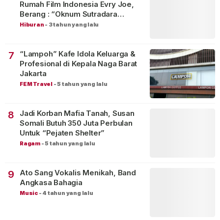
Rumah Film Indonesia Evry Joe,
Berang : “Oknum Sutradara
Merusak Perfilman Indonesia”!
Hiburan
-
3 tahun yang lalu
“Lampoh” Kafe Idola Keluarga &
7
Profesional di Kepala Naga Barat
Jakarta
FEM Travel
-
5 tahun yang lalu
Jadi Korban Mafia Tanah, Susan
8
Somali Butuh 350 Juta Perbulan
Untuk “Pejaten Shelter”
Ragam
-
5 tahun yang lalu
Ato Sang Vokalis Menikah, Band
9
Angkasa Bahagia
Music
-
4 tahun yang lalu