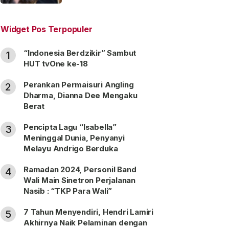
“Satu Nama Dua Hati”
Widget Pos Terpopuler
“Indonesia Berdzikir” Sambut
1
HUT tvOne ke-18
Perankan Permaisuri Angling
2
Dharma, Dianna Dee Mengaku
Berat
Pencipta Lagu “Isabella”
3
Meninggal Dunia, Penyanyi
Melayu Andrigo Berduka
Ramadan 2024, Personil Band
4
Wali Main Sinetron Perjalanan
Nasib : “TKP Para Wali”
7 Tahun Menyendiri, Hendri Lamiri
5
Akhirnya Naik Pelaminan dengan