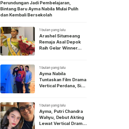
Perundungan Jadi Pembelajaran,
Bintang Baru Ayma Nabila Mulai Pulih
dan Kembali Bersekolah
1 bulan yang lalu
Arashel Situmeang
Remaja Asal Depok
Raih Gelar Winner
Duta Anak Indonesia
2026
1 bulan yang lalu
Ayma Nabila
Tuntaskan Film Drama
Vertical Perdana, Siap
Menjadi Wajah Baru
Aktris Muda
Indonesia
1 bulan yang lalu
Ayma, Putri Chandra
Wahyu, Debut Akting
Lewat Vertical Drama