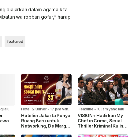
yang diajarkan dalam agama kita
yibatun wa robbun gofur,” harap
featured
g lalu
Hotel & Kuliner
-
17 jam yang
Headline
-
18 jam yang lalu
lalu
er
Hotelier Jakarta Punya
VISION+ Hadirkan My
mewa
Ruang Baru untuk
Chef in Crime, Serial
Networking, De Margo
Thriller Kriminal Kuliner
Gelar Hospitality Social
Pertama di Indonesia
ari
Hours