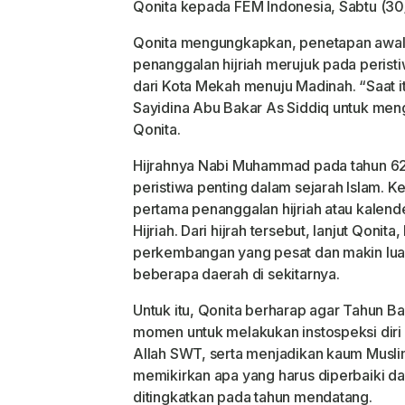
Qonita kepada FEM Indonesia, Sabtu (30
Qonita mengungkapkan, penetapan awal t
penanggalan hijriah merujuk pada peris
dari Kota Mekah menuju Madinah. “Saat i
Sayidina Abu Bakar As Siddiq untuk meng
Qonita.
Hijrahnya Nabi Muhammad pada tahun 62
peristiwa penting dalam sejarah Islam. K
pertama penanggalan hijriah atau kalende
Hijriah. Dari hijrah tersebut, lanjut Qonit
perkembangan yang pesat dan makin lu
beberapa daerah di sekitarnya.
Untuk itu, Qonita berharap agar Tahun Ba
momen untuk melakukan instospeksi dir
Allah SWT, serta menjadikan kaum Muslim
memikirkan apa yang harus diperbaiki d
ditingkatkan pada tahun mendatang.