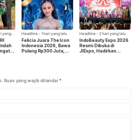
ri yang
Headline
-
1 hari yang lalu
Headline
-
2 hari yang lalu
RI
Felicia Juara The Icon
IndoBeauty Expo 2026
Indah
Indonesia 2026, Bawa
Resmi Dibuka di
ngat
Pulang Rp300 Juta,
JIExpo, Hadirkan
Mobil Listrik, dan
Pelaku Industri
Kontrak Rekaman
Kecantikan dari 8
Negara
n.
Ruas yang wajib ditandai
*