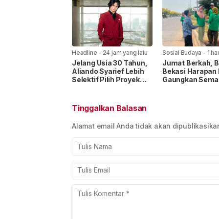
Sosok Ayah
Headline
-
24 jam yang lalu
Sosial Budaya
-
1 ha
lalu
Jelang Usia 30 Tahun,
Jumat Berkah, B
Aliando Syarief Lebih
Bekasi Harapan 
Selektif Pilih Proyek
Gaungkan Sema
dan Tak Ingin Buang
Berbagi Untuk
Waktu
Masyarakat
Tinggalkan Balasan
Alamat email Anda tidak akan dipublikasika