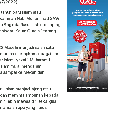
/7/2022).
ahun baru Islam atau
tiwa hijrah Nabi Muhammad SAW
tu Baginda Rasulullah didampingi
hindari Kaum Qurais,” terang
2 Masehi menjadi salah satu
emudian ditetapkan sebagai hari
r Islam, yakni 1 Muharam 1
a, Islam mulai mengalami
as sampai ke Mekah dan
ru Islam menjadi ajang atau
i dan meminta ampunan kepada
in lebih mawas diri sekaligus
an amalan apa yang harus