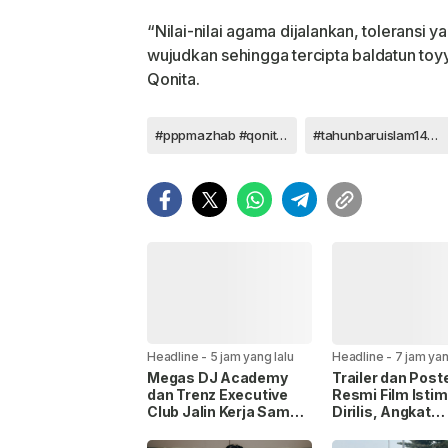
“Nilai-nilai agama dijalankan, toleransi 
wujudkan sehingga tercipta baldatun toy
Qonita.
#pppmazhab #qonitappp #pppkotadepok
#tahunbaruislam1444H
Headline
-
5 jam yang lalu
Headline
-
7 jam yan
Megas DJ Academy
Trailer dan Post
dan Trenz Executive
Resmi Film Isti
Club Jalin Kerja Sama,
Dirilis, Angkat
Siapkan Wadah Cetak
Perjalanan Anak
DJ Profesional
Disabilitas Menc