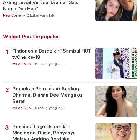
Akting Lewat Vertical Drama “Satu
Nama Dua Hati”
New Comer
-
2 bulan yang lalu
Widget Pos Terpopuler
“Indonesia Berdzikir” Sambut HUT
1
tvOne ke-18
Movie & TV
-
6 bulan yang lalu
Perankan Permaisuri Angling
2
Dharma, Dianna Dee Mengaku
Berat
Movie & TV
-
5 tahun yang lalu
Pencipta Lagu “Isabella”
3
Meninggal Dunia, Penyanyi
Melayu Andrigo Berduka