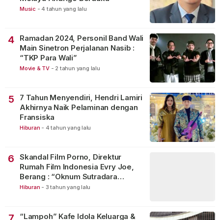
Music
-
4 tahun yang lalu
Ramadan 2024, Personil Band Wali
4
Main Sinetron Perjalanan Nasib :
“TKP Para Wali”
Movie & TV
-
2 tahun yang lalu
7 Tahun Menyendiri, Hendri Lamiri
5
Akhirnya Naik Pelaminan dengan
Fransiska
Hiburan
-
4 tahun yang lalu
Skandal Film Porno, Direktur
6
Rumah Film Indonesia Evry Joe,
Berang : “Oknum Sutradara
Merusak Perfilman Indonesia”!
Hiburan
-
3 tahun yang lalu
“Lampoh” Kafe Idola Keluarga &
7