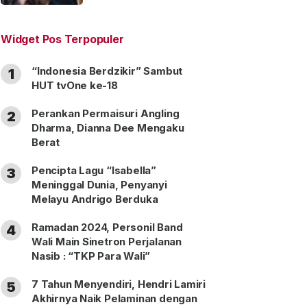
“Satu Nama Dua Hati”
Widget Pos Terpopuler
“Indonesia Berdzikir” Sambut
1
HUT tvOne ke-18
Perankan Permaisuri Angling
2
Dharma, Dianna Dee Mengaku
Berat
Pencipta Lagu “Isabella”
3
Meninggal Dunia, Penyanyi
Melayu Andrigo Berduka
Ramadan 2024, Personil Band
4
Wali Main Sinetron Perjalanan
Nasib : “TKP Para Wali”
7 Tahun Menyendiri, Hendri Lamiri
5
Akhirnya Naik Pelaminan dengan