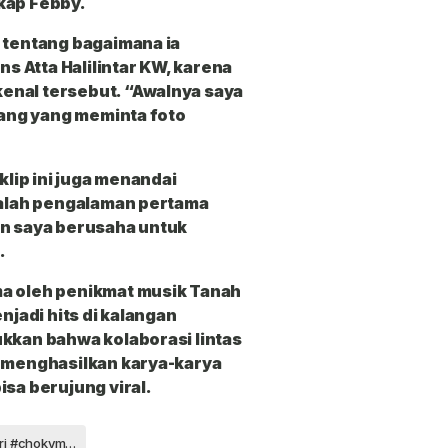
kap Febby.
 tentang bagaimana ia
ns Atta Halilintar KW, karena
enal tersebut. “Awalnya saya
orang yang meminta foto
klip ini juga menandai
adalah pengalaman pertama
an saya berusaha untuk
.
ma oleh penikmat musik Tanah
njadi hits di kalangan
ukkan bahwa kolaborasi lintas
t menghasilkan karya-karya
isa berujung viral.
#vistaputri #chokymyman #lagu1sampai10