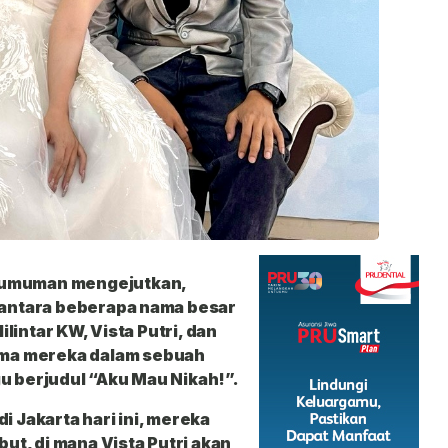
gumuman mengejutkan,
i antara beberapa nama besar
lilintar KW, Vista Putri, dan
ma mereka dalam sebuah
u berjudul “Aku Mau Nikah!”.
i Jakarta hari ini, mereka
t, di mana Vista Putri akan