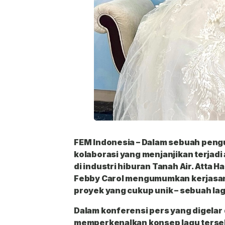
FEM Indonesia
– Dalam sebuah pen
kolaborasi yang menjanjikan terjad
di industri hiburan Tanah Air. Atta Ha
Febby Carol mengumumkan kerjasa
proyek yang cukup unik – sebuah lag
Dalam konferensi pers yang digelar d
memperkenalkan konsep lagu tersebu