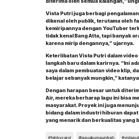
diterima oleh semua kalangan,” ung
Vista Putri juga berbagi pengalaman
dikenal oleh publik, terutama oleh fa
kemiripannya dengan YouTuber terk
tidak kenal Bang Atta, tapi banyak 
karena mirip dengannya,” ujarnya.
Keterlibatan Vista Putri dalam video 
langkah baru dalam karirnya. “Ini 
saya dalam pembuatan video klip, d
belajar sebanyak mungkin,” katanya
Dengan harapan besar untuk diteri
Air, mereka berharap lagu ini bisa me
masyarakat. Proyek ini juga menunj
bidang dalam industri hiburan dapa
yang menarik dan berkualitas yang b
#febbycarol
#laguakumaunikah