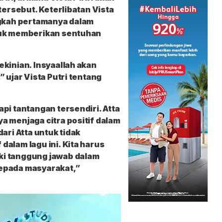
tersebut. Keterlibatan Vista
ngkah pertamanya dalam
tuk memberikan sentuhan
kinian. Insyaallah akan
 ujar Vista Putri tentang
pi tantangan tersendiri. Atta
a menjaga citra positif dalam
ari Atta untuk tidak
alam lagu ini. Kita harus
i tanggung jawab dalam
epada masyarakat,”