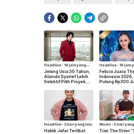
Headline
-
16 jam yang
Headline
-
19 jam 
lalu
lalu
Jelang Usia 30 Tahun,
Felicia Juara Th
Aliando Syarief Lebih
Indonesia 2026
Selektif Pilih Proyek
Pulang Rp300 Ju
dan Tak Ingin Buang
Mobil Listrik, da
Waktu
Kontrak Rekama
Headline
-
2 hari yang lalu
Music
-
2 hari yang
Habib Jafar Terlibat
Tias The Orion “