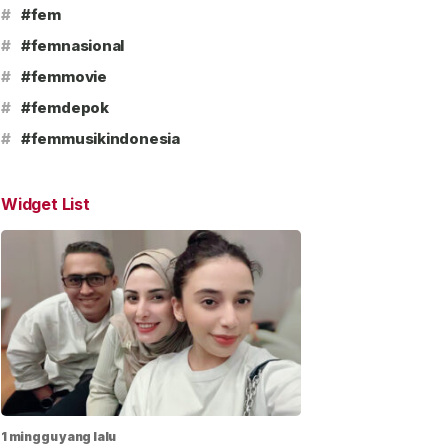
#
#fem
#
#femnasional
#
#femmovie
#
#femdepok
#
#femmusikindonesia
Widget List
1 minggu yang lalu