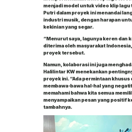
menjadi model untuk video klip lagu 
Putri dalam proyek ini menandai la
industri musik, dengan harapan un
kekinian yang segar.
“Menurut saya, lagunya keren dan ke
diterima oleh masyarakat Indonesia,”
proyek tersebut.
Namun, kolaborasi ini juga menghada
Halilintar KW menekankan pentingny
proyek ini. “Ada permintaan khusus d
membawa-bawa hal-hal yang negatif d
memahami bahwa kita semua memilik
menyampaikan pesan yang positif k
tambahnya.