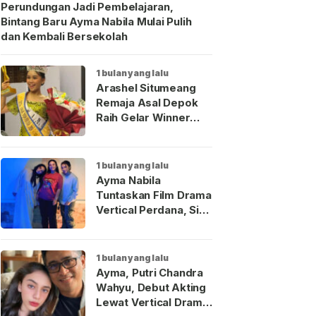
Perundungan Jadi Pembelajaran,
Bintang Baru Ayma Nabila Mulai Pulih
dan Kembali Bersekolah
1 bulan yang lalu
Arashel Situmeang
Remaja Asal Depok
Raih Gelar Winner
Duta Anak Indonesia
2026
1 bulan yang lalu
Ayma Nabila
Tuntaskan Film Drama
Vertical Perdana, Siap
Menjadi Wajah Baru
Aktris Muda
Indonesia
1 bulan yang lalu
Ayma, Putri Chandra
Wahyu, Debut Akting
Lewat Vertical Drama