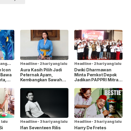
yang
Headline
-
2 hari yang lalu
Headline
-
2 hari yang lalu
e Icon
Aura Kasih Pilih Jadi
Dwiki Dharmawan
, Bawa
Peternak Ayam,
Minta Pemkot Depok
ta,
Kembangkan Sawah
Jadikan PAPPRI Mitra
n
dan Kebun demi
Strategis
n
Ketahanan Pangan
Pengembangan
Industri Musik
 lalu
Headline
-
3 hari yang lalu
Headline
-
3 hari yang lalu
Si
Ifan Seventeen Rilis
Harry De Fretes