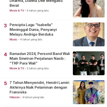
Dharma, Dianna Dee Mengaku
Berat
Movie & TV
-
5 tahun yang lalu
Pencipta Lagu “Isabella”
3
Meninggal Dunia, Penyanyi
Melayu Andrigo Berduka
Music
-
4 tahun yang lalu
Ramadan 2024, Personil Band Wali
4
Main Sinetron Perjalanan Nasib :
“TKP Para Wali”
Movie & TV
-
2 tahun yang lalu
7 Tahun Menyendiri, Hendri Lamiri
5
Akhirnya Naik Pelaminan dengan
Fransiska
Hiburan
-
4 tahun yang lalu