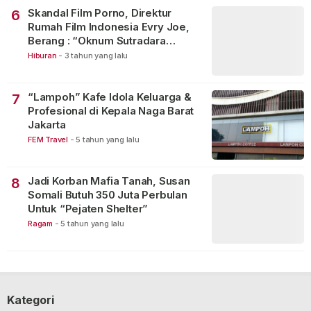
Skandal Film Porno, Direktur
6
Rumah Film Indonesia Evry Joe,
Berang : “Oknum Sutradara
Merusak Perfilman Indonesia”!
Hiburan
-
3 tahun yang lalu
“Lampoh” Kafe Idola Keluarga &
7
Profesional di Kepala Naga Barat
Jakarta
FEM Travel
-
5 tahun yang lalu
Jadi Korban Mafia Tanah, Susan
8
Somali Butuh 350 Juta Perbulan
Untuk “Pejaten Shelter”
Ragam
-
5 tahun yang lalu
Kategori