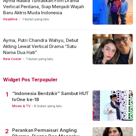
Ayma Nabila Tuntaskan Film Drama
Vertical Perdana, Siap Menjadi Wajah
Baru Aktris Muda Indonesia
Headline
-
1 bulan yang lalu
Ayma, Putri Chandra Wahyu, Debut
Akting Lewat Vertical Drama “Satu
Nama Dua Hati”
New Comer
-
1 bulan yang lalu
Widget Pos Terpopuler
“Indonesia Berdzikir” Sambut HUT
1
tvOne ke-18
Movie & TV
-
6 bulan yang lalu
Perankan Permaisuri Angling
2