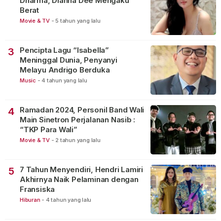
Dharma, Dianna Dee Mengaku
Berat
Movie & TV
-
5 tahun yang lalu
Pencipta Lagu “Isabella”
3
Meninggal Dunia, Penyanyi
Melayu Andrigo Berduka
Music
-
4 tahun yang lalu
Ramadan 2024, Personil Band Wali
4
Main Sinetron Perjalanan Nasib :
“TKP Para Wali”
Movie & TV
-
2 tahun yang lalu
7 Tahun Menyendiri, Hendri Lamiri
5
Akhirnya Naik Pelaminan dengan
Fransiska
Hiburan
-
4 tahun yang lalu