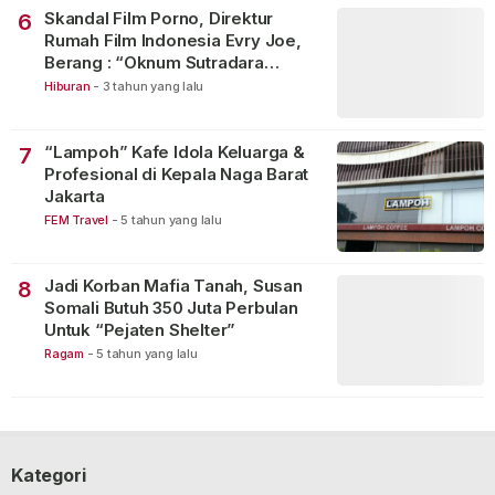
Skandal Film Porno, Direktur
6
Rumah Film Indonesia Evry Joe,
Berang : “Oknum Sutradara
Merusak Perfilman Indonesia”!
Hiburan
-
3 tahun yang lalu
“Lampoh” Kafe Idola Keluarga &
7
Profesional di Kepala Naga Barat
Jakarta
FEM Travel
-
5 tahun yang lalu
Jadi Korban Mafia Tanah, Susan
8
Somali Butuh 350 Juta Perbulan
Untuk “Pejaten Shelter”
Ragam
-
5 tahun yang lalu
Kategori