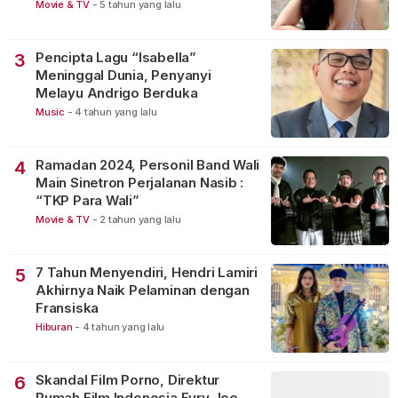
Movie & TV
-
5 tahun yang lalu
Pencipta Lagu “Isabella”
3
Meninggal Dunia, Penyanyi
Melayu Andrigo Berduka
Music
-
4 tahun yang lalu
Ramadan 2024, Personil Band Wali
4
Main Sinetron Perjalanan Nasib :
“TKP Para Wali”
Movie & TV
-
2 tahun yang lalu
7 Tahun Menyendiri, Hendri Lamiri
5
Akhirnya Naik Pelaminan dengan
Fransiska
Hiburan
-
4 tahun yang lalu
Skandal Film Porno, Direktur
6
Rumah Film Indonesia Evry Joe,