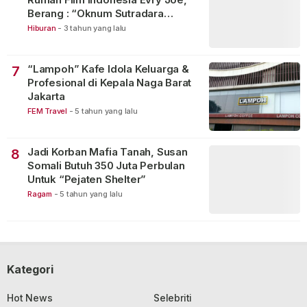
Berang : “Oknum Sutradara
Merusak Perfilman Indonesia”!
Hiburan
-
3 tahun yang lalu
“Lampoh” Kafe Idola Keluarga &
7
Profesional di Kepala Naga Barat
Jakarta
FEM Travel
-
5 tahun yang lalu
Jadi Korban Mafia Tanah, Susan
8
Somali Butuh 350 Juta Perbulan
Untuk “Pejaten Shelter”
Ragam
-
5 tahun yang lalu
Kategori
Hot News
Selebriti