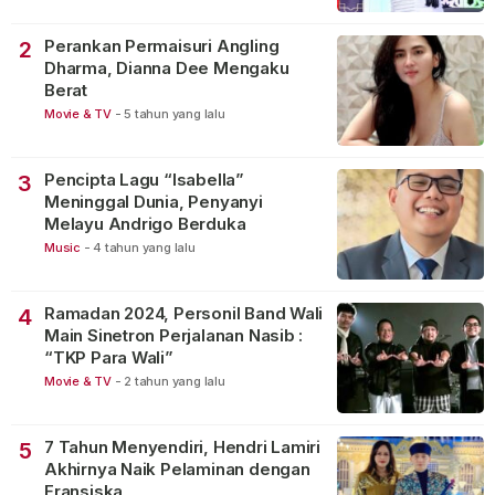
Perankan Permaisuri Angling
2
Dharma, Dianna Dee Mengaku
Berat
Movie & TV
-
5 tahun yang lalu
Pencipta Lagu “Isabella”
3
Meninggal Dunia, Penyanyi
Melayu Andrigo Berduka
Music
-
4 tahun yang lalu
Ramadan 2024, Personil Band Wali
4
Main Sinetron Perjalanan Nasib :
“TKP Para Wali”
Movie & TV
-
2 tahun yang lalu
7 Tahun Menyendiri, Hendri Lamiri
5
Akhirnya Naik Pelaminan dengan
Fransiska