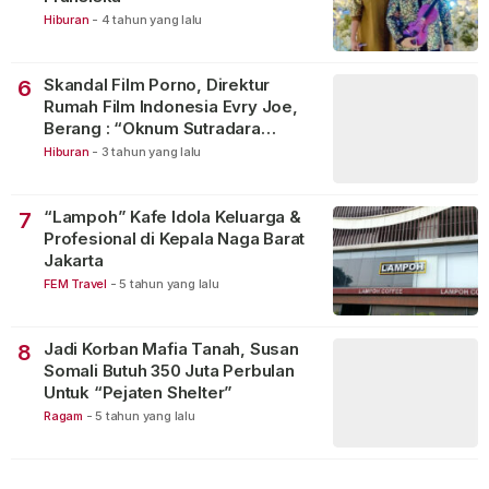
Hiburan
-
4 tahun yang lalu
Skandal Film Porno, Direktur
6
Rumah Film Indonesia Evry Joe,
Berang : “Oknum Sutradara
Merusak Perfilman Indonesia”!
Hiburan
-
3 tahun yang lalu
“Lampoh” Kafe Idola Keluarga &
7
Profesional di Kepala Naga Barat
Jakarta
FEM Travel
-
5 tahun yang lalu
Jadi Korban Mafia Tanah, Susan
8
Somali Butuh 350 Juta Perbulan
Untuk “Pejaten Shelter”
Ragam
-
5 tahun yang lalu