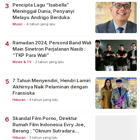
Pencipta Lagu “Isabella”
3
Meninggal Dunia, Penyanyi
Melayu Andrigo Berduka
Music
-
4 tahun yang lalu
Ramadan 2024, Personil Band Wali
4
Main Sinetron Perjalanan Nasib :
“TKP Para Wali”
Movie & TV
-
2 tahun yang lalu
7 Tahun Menyendiri, Hendri Lamiri
5
Akhirnya Naik Pelaminan dengan
Fransiska
Hiburan
-
4 tahun yang lalu
Skandal Film Porno, Direktur
6
Rumah Film Indonesia Evry Joe,
Berang : “Oknum Sutradara
Merusak Perfilman Indonesia”!
Hiburan
-
3 tahun yang lalu