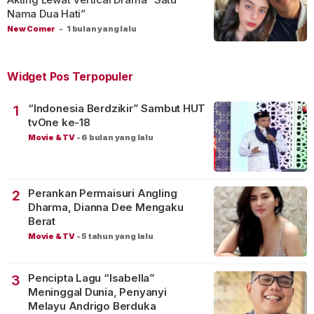
Nama Dua Hati”
New Comer
-
1 bulan yang lalu
Widget Pos Terpopuler
“Indonesia Berdzikir” Sambut HUT
1
tvOne ke-18
Movie & TV
-
6 bulan yang lalu
Perankan Permaisuri Angling
2
Dharma, Dianna Dee Mengaku
Berat
Movie & TV
-
5 tahun yang lalu
Pencipta Lagu “Isabella”
3
Meninggal Dunia, Penyanyi
Melayu Andrigo Berduka