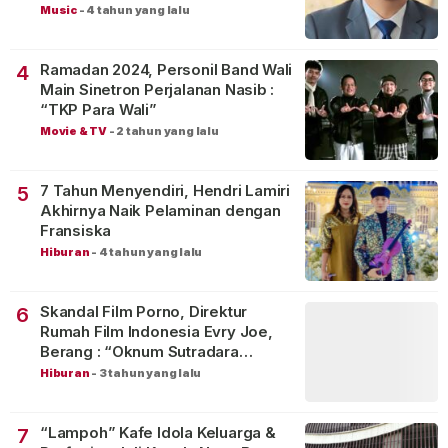
Music
-
4 tahun yang lalu
Ramadan 2024, Personil Band Wali
4
Main Sinetron Perjalanan Nasib :
“TKP Para Wali”
Movie & TV
-
2 tahun yang lalu
7 Tahun Menyendiri, Hendri Lamiri
5
Akhirnya Naik Pelaminan dengan
Fransiska
Hiburan
-
4 tahun yang lalu
Skandal Film Porno, Direktur
6
Rumah Film Indonesia Evry Joe,
Berang : “Oknum Sutradara
Merusak Perfilman Indonesia”!
Hiburan
-
3 tahun yang lalu
“Lampoh” Kafe Idola Keluarga &
7