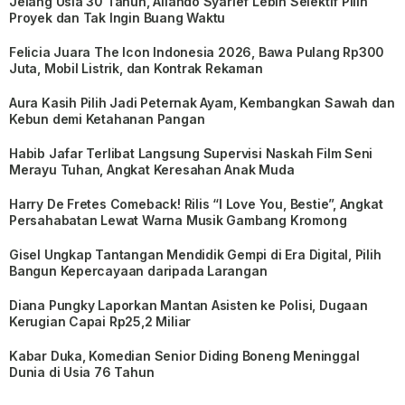
Jelang Usia 30 Tahun, Aliando Syarief Lebih Selektif Pilih
Proyek dan Tak Ingin Buang Waktu
Felicia Juara The Icon Indonesia 2026, Bawa Pulang Rp300
Juta, Mobil Listrik, dan Kontrak Rekaman
Aura Kasih Pilih Jadi Peternak Ayam, Kembangkan Sawah dan
Kebun demi Ketahanan Pangan
Habib Jafar Terlibat Langsung Supervisi Naskah Film Seni
Merayu Tuhan, Angkat Keresahan Anak Muda
Harry De Fretes Comeback! Rilis “I Love You, Bestie”, Angkat
Persahabatan Lewat Warna Musik Gambang Kromong
Gisel Ungkap Tantangan Mendidik Gempi di Era Digital, Pilih
Bangun Kepercayaan daripada Larangan
Diana Pungky Laporkan Mantan Asisten ke Polisi, Dugaan
Kerugian Capai Rp25,2 Miliar
Kabar Duka, Komedian Senior Diding Boneng Meninggal
Dunia di Usia 76 Tahun