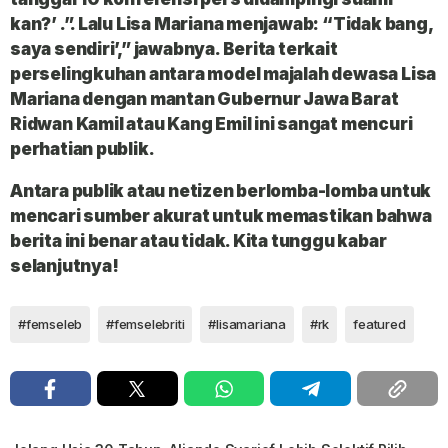
kan?’ .”. Lalu Lisa Mariana menjawab: “Tidak bang,
saya sendiri’,” jawabnya. Berita terkait
perselingkuhan antara model majalah dewasa Lisa
Mariana dengan mantan Gubernur Jawa Barat
Ridwan Kamil atau Kang Emil ini sangat mencuri
perhatian publik.
Antara publik atau netizen berlomba-lomba untuk
mencari sumber akurat untuk memastikan bahwa
berita ini benar atau tidak. Kita tunggu kabar
selanjutnya!
#femseleb
#femselebriti
#lisamariana
#rk
featured