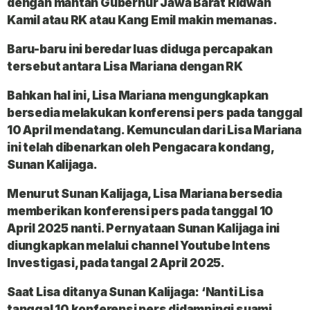
dengan mantan Gubernur Jawa Barat
Ridwan
Kamil
atau
RK
atau
Kang Emil
makin memanas.
Baru-baru ini beredar luas diduga percapakan
tersebut antara Lisa Mariana dengan RK
Bahkan hal ini, Lisa Mariana mengungkapkan
bersedia melakukan konferensi pers pada tanggal
10 April mendatang. Kemunculan dari Lisa Mariana
ini telah dibenarkan oleh Pengacara kondang,
Sunan Kalijaga.
Menurut Sunan Kalijaga, Lisa Mariana bersedia
memberikan konferensi pers pada tanggal 10
April 2025 nanti. Pernyataan Sunan Kalijaga ini
diungkapkan melalui channel Youtube Intens
Investigasi, pada tangal 2 April 2025.
Saat Lisa ditanya Sunan Kalijaga: ‘Nanti Lisa
tanggal 10 konferensi pers didampingi suami