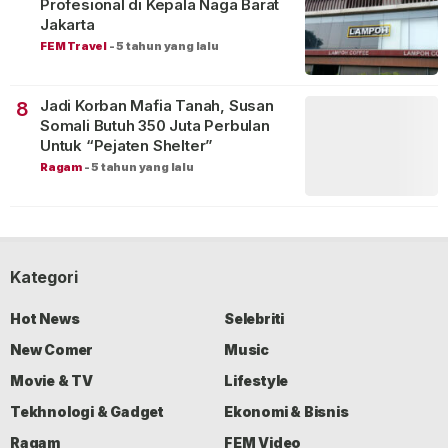
Profesional di Kepala Naga Barat
Jakarta
FEM Travel
-
5 tahun yang lalu
Jadi Korban Mafia Tanah, Susan
8
Somali Butuh 350 Juta Perbulan
Untuk “Pejaten Shelter”
Ragam
-
5 tahun yang lalu
Kategori
Hot News
Selebriti
New Comer
Music
Movie & TV
Lifestyle
Tekhnologi & Gadget
Ekonomi & Bisnis
Ragam
FEM Video