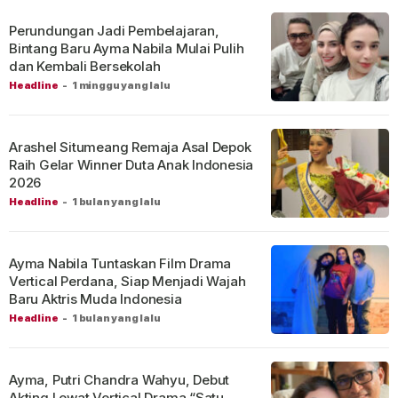
Perundungan Jadi Pembelajaran,
Bintang Baru Ayma Nabila Mulai Pulih
dan Kembali Bersekolah
Headline
-
1 minggu yang lalu
Arashel Situmeang Remaja Asal Depok
Raih Gelar Winner Duta Anak Indonesia
2026
Headline
-
1 bulan yang lalu
Ayma Nabila Tuntaskan Film Drama
Vertical Perdana, Siap Menjadi Wajah
Baru Aktris Muda Indonesia
Headline
-
1 bulan yang lalu
Ayma, Putri Chandra Wahyu, Debut
Akting Lewat Vertical Drama “Satu