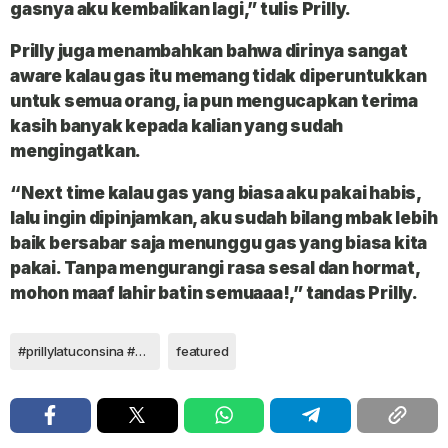
gasnya aku kembalikan Iagi,” tulis Prilly.
Prilly juga menambahkan bahwa dirinya sangat
aware kalau gas itu memang tidak diperuntukkan
untuk semua orang, ia pun mengucapkan terima
kasih banyak kepada kalian yang sudah
mengingatkan.
“Next time kalau gas yang biasa aku pakai habis,
Ialu ingin dipinjamkan, aku sudah bilang mbak Iebih
baik bersabar saja menunggu gas yang biasa kita
pakai. Tanpa mengurangi rasa sesal dan hormat,
mohon maaf Iahir batin semuaaa!,” tandas Prilly.
#prillylatuconsina #klubpersikota
featured