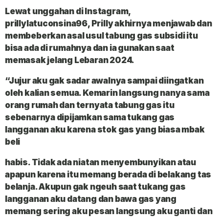
Lewat unggahan di Instagram,
prillylatuconsina96, Prilly akhirnya menjawab dan
membeberkan asal usul tabung gas subsidi itu
bisa ada di rumahnya dan ia gunakan saat
memasak jelang Lebaran 2024.
“Jujur aku gak sadar awalnya sampai diingatkan
oleh kalian semua. Kemarin langsung nanya sama
orang rumah dan ternyata tabung gas itu
sebenarnya dipijamkan sama tukang gas
Iangganan aku karena stok gas yang biasa mbak
beli
habis. Tidak ada niatan menyembunyikan atau
apapun karena itu memang berada di belakang tas
belanja. Akupun gak ngeuh saat tukang gas
Iangganan aku datang dan bawa gas yang
memang sering aku pesan langsung aku ganti dan