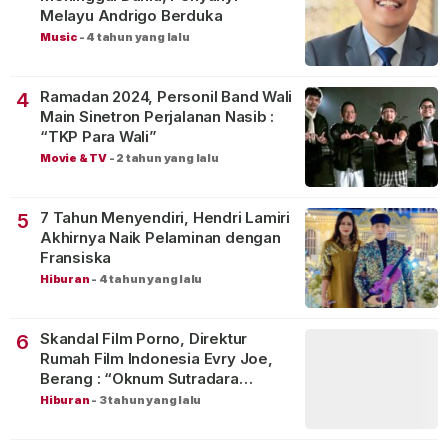
Melayu Andrigo Berduka
Music
-
4 tahun yang lalu
Ramadan 2024, Personil Band Wali
4
Main Sinetron Perjalanan Nasib :
“TKP Para Wali”
Movie & TV
-
2 tahun yang lalu
7 Tahun Menyendiri, Hendri Lamiri
5
Akhirnya Naik Pelaminan dengan
Fransiska
Hiburan
-
4 tahun yang lalu
Skandal Film Porno, Direktur
6
Rumah Film Indonesia Evry Joe,
Berang : “Oknum Sutradara
Merusak Perfilman Indonesia”!
Hiburan
-
3 tahun yang lalu