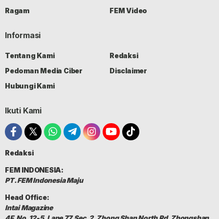
Ragam
FEM Video
Informasi
Tentang Kami
Redaksi
Pedoman Media Ciber
Disclaimer
Hubungi Kami
Ikuti Kami
Redaksi
FEM INDONESIA:
PT. FEM Indonesia Maju
Head Office:
Intai Magazine
4F, No. 12-5, Lane 77, Sec. 2, Zhong Shan North Rd, Zhongshan