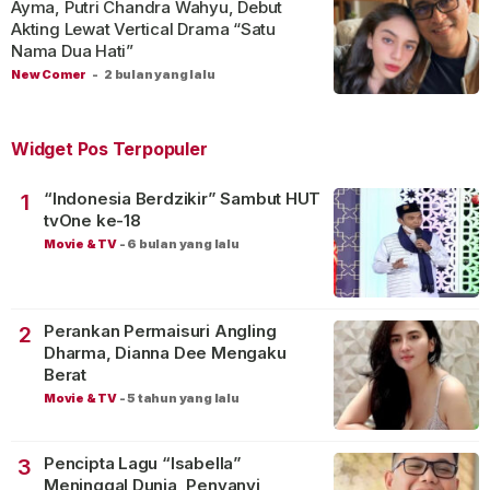
Ayma, Putri Chandra Wahyu, Debut
Akting Lewat Vertical Drama “Satu
Nama Dua Hati”
New Comer
-
2 bulan yang lalu
Widget Pos Terpopuler
“Indonesia Berdzikir” Sambut HUT
1
tvOne ke-18
Movie & TV
-
6 bulan yang lalu
Perankan Permaisuri Angling
2
Dharma, Dianna Dee Mengaku
Berat
Movie & TV
-
5 tahun yang lalu
Pencipta Lagu “Isabella”
3
Meninggal Dunia, Penyanyi