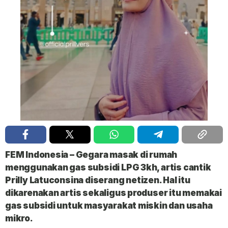
FEM Indonesia
– Gegara masak di rumah
menggunakan gas subsidi LPG 3kh, artis cantik
Prilly Latuconsina
diserang netizen. Hal itu
dikarenakan artis sekaligus produser itu memakai
gas subsidi untuk masyarakat miskin dan usaha
mikro.