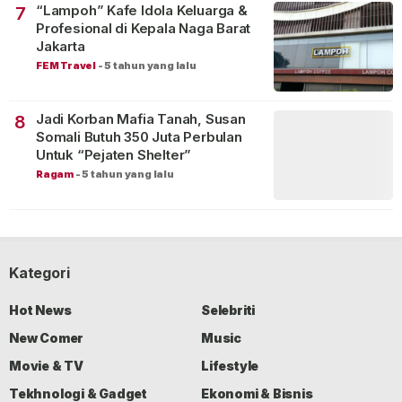
“Lampoh” Kafe Idola Keluarga &
7
Profesional di Kepala Naga Barat
Jakarta
FEM Travel
-
5 tahun yang lalu
Jadi Korban Mafia Tanah, Susan
8
Somali Butuh 350 Juta Perbulan
Untuk “Pejaten Shelter”
Ragam
-
5 tahun yang lalu
Kategori
Hot News
Selebriti
New Comer
Music
Movie & TV
Lifestyle
Tekhnologi & Gadget
Ekonomi & Bisnis