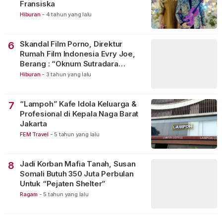
Fransiska
Hiburan
-
4 tahun yang lalu
Skandal Film Porno, Direktur
6
Rumah Film Indonesia Evry Joe,
Berang : “Oknum Sutradara
Merusak Perfilman Indonesia”!
Hiburan
-
3 tahun yang lalu
“Lampoh” Kafe Idola Keluarga &
7
Profesional di Kepala Naga Barat
Jakarta
FEM Travel
-
5 tahun yang lalu
Jadi Korban Mafia Tanah, Susan
8
Somali Butuh 350 Juta Perbulan
Untuk “Pejaten Shelter”
Ragam
-
5 tahun yang lalu