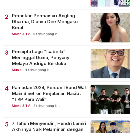
Perankan Permaisuri Angling
2
Dharma, Dianna Dee Mengaku
Berat
Movie & TV
-
5 tahun yang lalu
Pencipta Lagu “Isabella”
3
Meninggal Dunia, Penyanyi
Melayu Andrigo Berduka
Music
-
4 tahun yang lalu
Ramadan 2024, Personil Band Wali
4
Main Sinetron Perjalanan Nasib :
“TKP Para Wali”
Movie & TV
-
2 tahun yang lalu
7 Tahun Menyendiri, Hendri Lamiri
5
Akhirnya Naik Pelaminan dengan