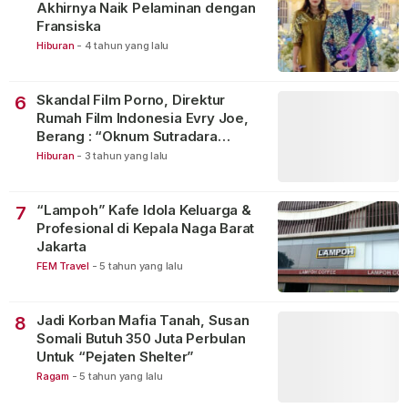
Akhirnya Naik Pelaminan dengan
Fransiska
Hiburan
-
4 tahun yang lalu
Skandal Film Porno, Direktur
6
Rumah Film Indonesia Evry Joe,
Berang : “Oknum Sutradara
Merusak Perfilman Indonesia”!
Hiburan
-
3 tahun yang lalu
“Lampoh” Kafe Idola Keluarga &
7
Profesional di Kepala Naga Barat
Jakarta
FEM Travel
-
5 tahun yang lalu
Jadi Korban Mafia Tanah, Susan
8
Somali Butuh 350 Juta Perbulan
Untuk “Pejaten Shelter”
Ragam
-
5 tahun yang lalu