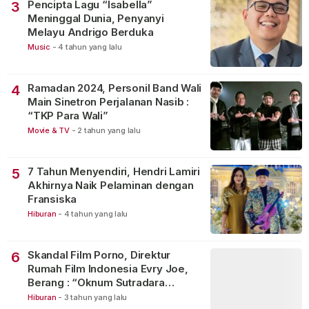
Pencipta Lagu “Isabella”
3
Meninggal Dunia, Penyanyi
Melayu Andrigo Berduka
Music
-
4 tahun yang lalu
Ramadan 2024, Personil Band Wali
4
Main Sinetron Perjalanan Nasib :
“TKP Para Wali”
Movie & TV
-
2 tahun yang lalu
7 Tahun Menyendiri, Hendri Lamiri
5
Akhirnya Naik Pelaminan dengan
Fransiska
Hiburan
-
4 tahun yang lalu
Skandal Film Porno, Direktur
6
Rumah Film Indonesia Evry Joe,
Berang : “Oknum Sutradara
Merusak Perfilman Indonesia”!
Hiburan
-
3 tahun yang lalu