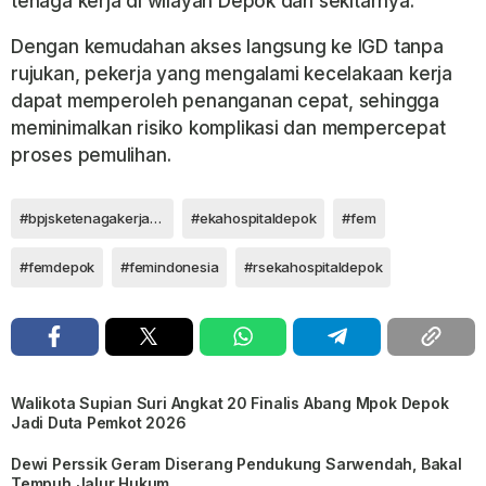
tenaga kerja di wilayah Depok dan sekitarnya.
Dengan kemudahan akses langsung ke IGD tanpa
rujukan, pekerja yang mengalami kecelakaan kerja
dapat memperoleh penanganan cepat, sehingga
meminimalkan risiko komplikasi dan mempercepat
proses pemulihan.
#bpjsketenagakerjaan
#ekahospitaldepok
#fem
#femdepok
#femindonesia
#rsekahospitaldepok
Walikota Supian Suri Angkat 20 Finalis Abang Mpok Depok
Jadi Duta Pemkot 2026
Dewi Perssik Geram Diserang Pendukung Sarwendah, Bakal
Tempuh Jalur Hukum