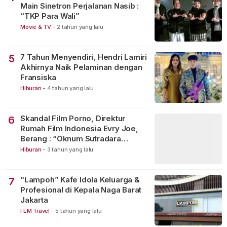
Main Sinetron Perjalanan Nasib :
“TKP Para Wali”
Movie & TV
-
2 tahun yang lalu
7 Tahun Menyendiri, Hendri Lamiri
5
Akhirnya Naik Pelaminan dengan
Fransiska
Hiburan
-
4 tahun yang lalu
Skandal Film Porno, Direktur
6
Rumah Film Indonesia Evry Joe,
Berang : “Oknum Sutradara
Merusak Perfilman Indonesia”!
Hiburan
-
3 tahun yang lalu
“Lampoh” Kafe Idola Keluarga &
7
Profesional di Kepala Naga Barat
Jakarta
FEM Travel
-
5 tahun yang lalu