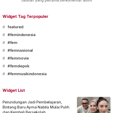
Jadilah yang pertama berkomentar disini
Widget Tag Terpopuler
#
featured
#
#femindonesia
#
#fem
#
#femnasional
#
#femmovie
#
#femdepok
#
#femmusikindonesia
Widget List
Perundungan Jadi Pembelajaran,
Bintang Baru Ayma Nabila Mulai Pulih
dan Kembali Bersekolah