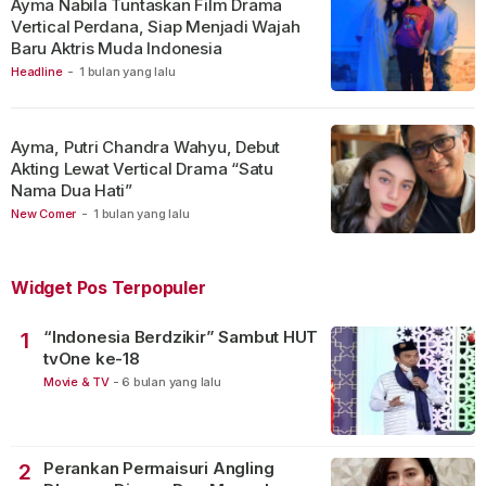
Ayma Nabila Tuntaskan Film Drama
Vertical Perdana, Siap Menjadi Wajah
Baru Aktris Muda Indonesia
Headline
-
1 bulan yang lalu
Ayma, Putri Chandra Wahyu, Debut
Akting Lewat Vertical Drama “Satu
Nama Dua Hati”
New Comer
-
1 bulan yang lalu
Widget Pos Terpopuler
“Indonesia Berdzikir” Sambut HUT
1
tvOne ke-18
Movie & TV
-
6 bulan yang lalu
Perankan Permaisuri Angling
2