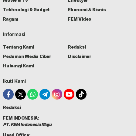
Movie & TV
Lifestyle
Tekhnologi & Gadget
Ekonomi & Bisnis
Ragam
FEM Video
Informasi
Tentang Kami
Redaksi
Pedoman Media Ciber
Disclaimer
Hubungi Kami
Ikuti Kami
Redaksi
FEM INDONESIA:
PT. FEM Indonesia Maju
Head Office: