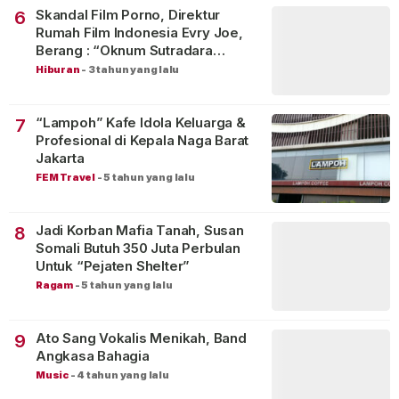
Skandal Film Porno, Direktur
6
Rumah Film Indonesia Evry Joe,
Berang : “Oknum Sutradara
Merusak Perfilman Indonesia”!
Hiburan
-
3 tahun yang lalu
“Lampoh” Kafe Idola Keluarga &
7
Profesional di Kepala Naga Barat
Jakarta
FEM Travel
-
5 tahun yang lalu
Jadi Korban Mafia Tanah, Susan
8
Somali Butuh 350 Juta Perbulan
Untuk “Pejaten Shelter”
Ragam
-
5 tahun yang lalu
Ato Sang Vokalis Menikah, Band
9
Angkasa Bahagia
Music
-
4 tahun yang lalu