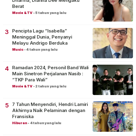
Dharma, Dianna Dee Mengaku
Berat
Movie & TV
-
5 tahun yang lalu
Pencipta Lagu “Isabella”
3
Meninggal Dunia, Penyanyi
Melayu Andrigo Berduka
Music
-
4 tahun yang lalu
Ramadan 2024, Personil Band Wali
4
Main Sinetron Perjalanan Nasib :
“TKP Para Wali”
Movie & TV
-
2 tahun yang lalu
7 Tahun Menyendiri, Hendri Lamiri
5
Akhirnya Naik Pelaminan dengan
Fransiska
Hiburan
-
4 tahun yang lalu