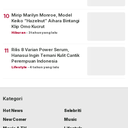
Mirip Marilyn Monroe, Model
10
Keiko “Hazelnut” Aihara Bintangi
Klip Omo Kucrut
Hiburan
-
3 tahun yang lalu
Rilis 8 Varian Power Serum,
11
Hanasui Ingin Temani Kulit Cantik
Perempuan Indonesia
Lifestyle
-
4 tahun yang lalu
Kategori
Hot News
Selebriti
New Comer
Music