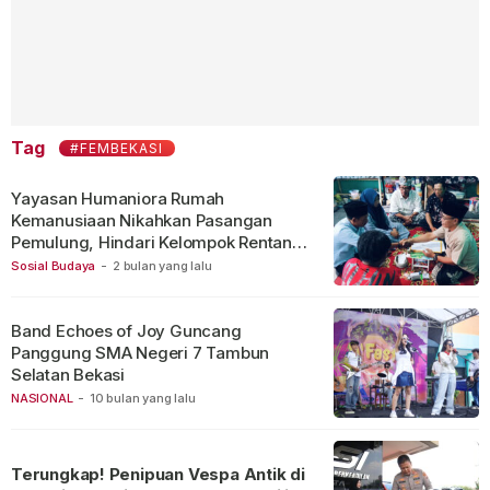
Tag
#FEMBEKASI
Yayasan Humaniora Rumah
Kemanusiaan Nikahkan Pasangan
Pemulung, Hindari Kelompok Rentan
Jalanan
Sosial Budaya
-
2 bulan yang lalu
Band Echoes of Joy Guncang
Panggung SMA Negeri 7 Tambun
Selatan Bekasi
NASIONAL
-
10 bulan yang lalu
Terungkap! Penipuan Vespa Antik di