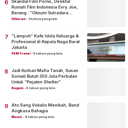
Skandal Film Porno, Direktur
6
Rumah Film Indonesia Evry Joe,
Berang : “Oknum Sutradara
Merusak Perfilman Indonesia”!
Hiburan
-
3 tahun yang lalu
“Lampoh” Kafe Idola Keluarga &
7
Profesional di Kepala Naga Barat
Jakarta
FEM Travel
-
5 tahun yang lalu
Jadi Korban Mafia Tanah, Susan
8
Somali Butuh 350 Juta Perbulan
Untuk “Pejaten Shelter”
Ragam
-
5 tahun yang lalu
Ato Sang Vokalis Menikah, Band
9
Angkasa Bahagia
Music
-
4 tahun yang lalu