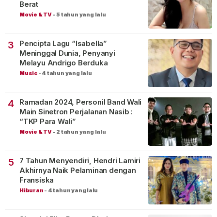
Berat
Movie & TV
-
5 tahun yang lalu
Pencipta Lagu “Isabella”
3
Meninggal Dunia, Penyanyi
Melayu Andrigo Berduka
Music
-
4 tahun yang lalu
Ramadan 2024, Personil Band Wali
4
Main Sinetron Perjalanan Nasib :
“TKP Para Wali”
Movie & TV
-
2 tahun yang lalu
7 Tahun Menyendiri, Hendri Lamiri
5
Akhirnya Naik Pelaminan dengan
Fransiska
Hiburan
-
4 tahun yang lalu