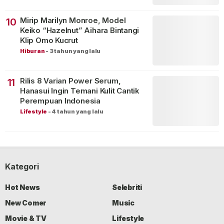
Mirip Marilyn Monroe, Model
10
Keiko “Hazelnut” Aihara Bintangi
Klip Omo Kucrut
Hiburan
-
3 tahun yang lalu
Rilis 8 Varian Power Serum,
11
Hanasui Ingin Temani Kulit Cantik
Perempuan Indonesia
Lifestyle
-
4 tahun yang lalu
Kategori
Hot News
Selebriti
New Comer
Music
Movie & TV
Lifestyle