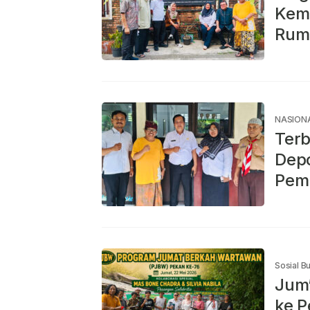
Kem
Rum
NASION
Terb
Dep
Pem
Sosial B
Jum’
ke 