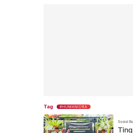
Tag
#HUMANIORA
Sosial B
Ting