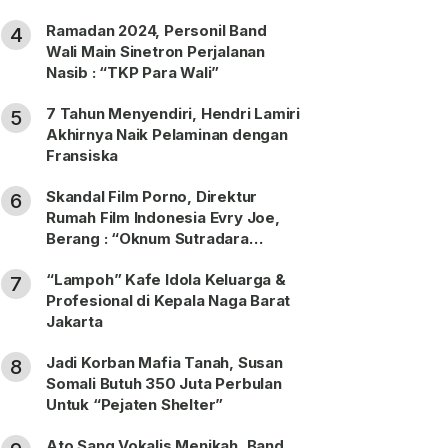
Ramadan 2024, Personil Band
4
Wali Main Sinetron Perjalanan
Nasib : “TKP Para Wali”
7 Tahun Menyendiri, Hendri Lamiri
5
Akhirnya Naik Pelaminan dengan
Fransiska
Skandal Film Porno, Direktur
6
Rumah Film Indonesia Evry Joe,
Berang : “Oknum Sutradara
Merusak Perfilman Indonesia”!
“Lampoh” Kafe Idola Keluarga &
7
Profesional di Kepala Naga Barat
Jakarta
Jadi Korban Mafia Tanah, Susan
8
Somali Butuh 350 Juta Perbulan
Untuk “Pejaten Shelter”
Ato Sang Vokalis Menikah, Band