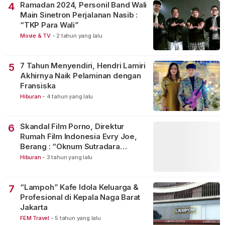
Ramadan 2024, Personil Band Wali
4
Main Sinetron Perjalanan Nasib :
“TKP Para Wali”
Movie & TV
-
2 tahun yang lalu
7 Tahun Menyendiri, Hendri Lamiri
5
Akhirnya Naik Pelaminan dengan
Fransiska
Hiburan
-
4 tahun yang lalu
Skandal Film Porno, Direktur
6
Rumah Film Indonesia Evry Joe,
Berang : “Oknum Sutradara
Merusak Perfilman Indonesia”!
Hiburan
-
3 tahun yang lalu
“Lampoh” Kafe Idola Keluarga &
7
Profesional di Kepala Naga Barat
Jakarta
FEM Travel
-
5 tahun yang lalu