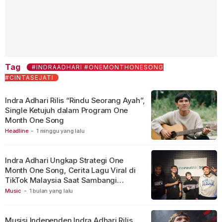
Tag
#INDRAADHARI #ONEMONTHONESONG
#CINTASEJATI
Indra Adhari Rilis “Rindu Seorang Ayah”,
Single Ketujuh dalam Program One
Month One Song
Headline
-
1 minggu yang lalu
Indra Adhari Ungkap Strategi One
Month One Song, Cerita Lagu Viral di
TikTok Malaysia Saat Sambangi
Staradio Tangerang
Music
-
1 bulan yang lalu
Musisi Independen Indra Adhari Rilis