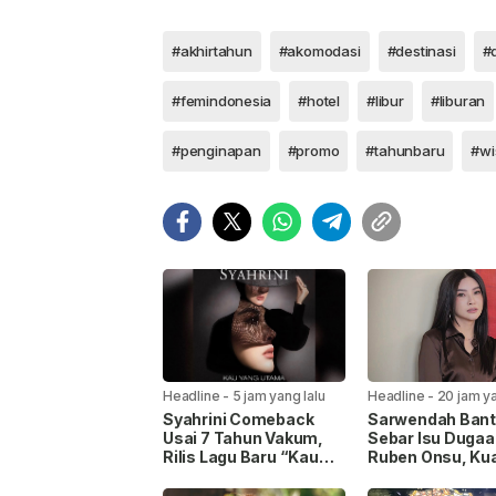
#akhirtahun
#akomodasi
#destinasi
#
#femindonesia
#hotel
#libur
#liburan
#penginapan
#promo
#tahunbaru
#wi
Headline
-
5 jam yang lalu
Headline
-
20 jam ya
Syahrini Comeback
Sarwendah Ban
Usai 7 Tahun Vakum,
Sebar Isu Dugaa
Rilis Lagu Baru “Kau
Ruben Onsu, Ku
Yang Utama” untuk
Hukum Beri Klari
Keluarga