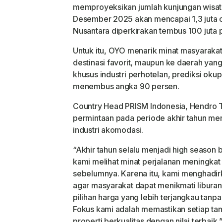
memproyeksikan jumlah kunjungan wisa
Desember 2025 akan mencapai 1,3 juta 
Nusantara diperkirakan tembus 100 juta p
Untuk itu, OYO menarik minat masyarakat
destinasi favorit, maupun ke daerah yang 
khusus industri perhotelan, prediksi okup
menembus angka 90 persen.
Country Head PRISM Indonesia, Hendro 
permintaan pada periode akhir tahun me
industri akomodasi.
“Akhir tahun selalu menjadi high season b
kami melihat minat perjalanan meningkat 
sebelumnya. Karena itu, kami menghadi
agar masyarakat dapat menikmati libura
pilihan harga yang lebih terjangkau ta
Fokus kami adalah memastikan setiap t
properti berkualitas dengan nilai terbaik