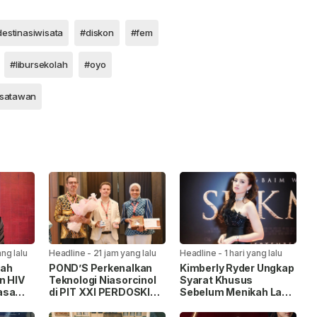
destinasiwisata
#diskon
#fem
#libursekolah
#oyo
satawan
ng lalu
Headline
-
21 jam yang lalu
Headline
-
1 hari yang lalu
tah
POND’S Perkenalkan
Kimberly Ryder Ungkap
n HIV
Teknologi Niasorcinol
Syarat Khusus
asa
di PIT XXI PERDOSKI
Sebelum Menikah Lagi,
fikasi
2026, Usung Konsep
Tak Ingin Salah Pilih
“Real Glow” Berbasis
Pasangan