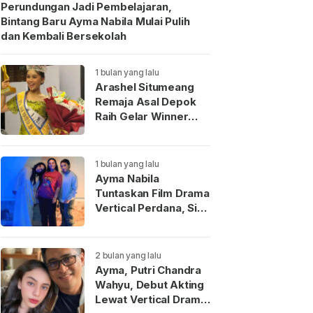
Perundungan Jadi Pembelajaran,
Bintang Baru Ayma Nabila Mulai Pulih
dan Kembali Bersekolah
1 bulan yang lalu
Arashel Situmeang
Remaja Asal Depok
Raih Gelar Winner
Duta Anak Indonesia
2026
1 bulan yang lalu
Ayma Nabila
Tuntaskan Film Drama
Vertical Perdana, Siap
Menjadi Wajah Baru
Aktris Muda
Indonesia
2 bulan yang lalu
Ayma, Putri Chandra
Wahyu, Debut Akting
Lewat Vertical Drama