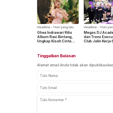
Headline
-
1 hari yang lalu
Headline
-
1 hari yan
Ghea Indrawari Rilis
Megas DJ Acad
Album Rasi Bintang,
dan Trenz Execu
Ungkap Kisah Cinta
Club Jalin Kerja
Gen Z
Siapkan Wadah 
DJ Profesional
Tinggalkan Balasan
Alamat email Anda tidak akan dipublikasika