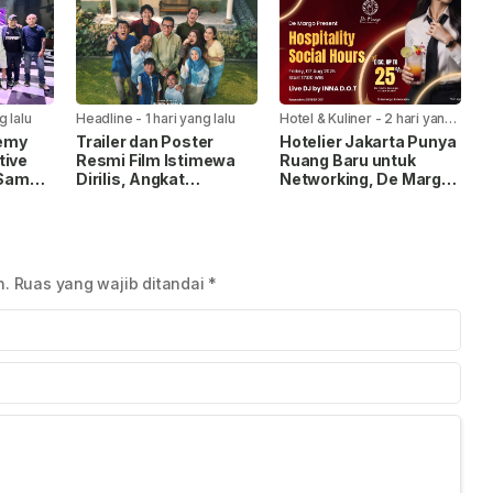
Sains
g lalu
Headline
-
1 hari yang lalu
Hotel & Kuliner
-
2 hari yang
lalu
emy
Trailer dan Poster
Hotelier Jakarta Punya
tive
Resmi Film Istimewa
Ruang Baru untuk
 Sama,
Dirilis, Angkat
Networking, De Margo
Cetak
Perjalanan Anak
Gelar Hospitality Social
Disabilitas Mencari
Hours
Sosok Ayah
n.
Ruas yang wajib ditandai
*