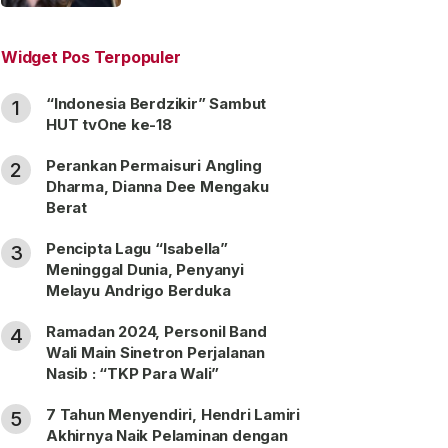
“Satu Nama Dua Hati”
Widget Pos Terpopuler
“Indonesia Berdzikir” Sambut
1
HUT tvOne ke-18
Perankan Permaisuri Angling
2
Dharma, Dianna Dee Mengaku
Berat
Pencipta Lagu “Isabella”
3
Meninggal Dunia, Penyanyi
Melayu Andrigo Berduka
Ramadan 2024, Personil Band
4
Wali Main Sinetron Perjalanan
Nasib : “TKP Para Wali”
7 Tahun Menyendiri, Hendri Lamiri
5
Akhirnya Naik Pelaminan dengan