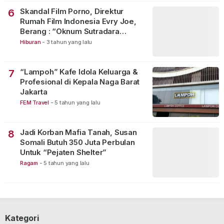
Skandal Film Porno, Direktur
6
Rumah Film Indonesia Evry Joe,
Berang : “Oknum Sutradara
Merusak Perfilman Indonesia”!
Hiburan
-
3 tahun yang lalu
“Lampoh” Kafe Idola Keluarga &
7
Profesional di Kepala Naga Barat
Jakarta
FEM Travel
-
5 tahun yang lalu
Jadi Korban Mafia Tanah, Susan
8
Somali Butuh 350 Juta Perbulan
Untuk “Pejaten Shelter”
Ragam
-
5 tahun yang lalu
Kategori