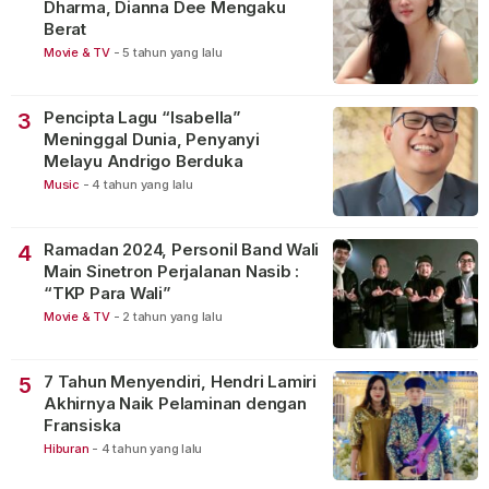
Dharma, Dianna Dee Mengaku
Berat
Movie & TV
-
5 tahun yang lalu
Pencipta Lagu “Isabella”
3
Meninggal Dunia, Penyanyi
Melayu Andrigo Berduka
Music
-
4 tahun yang lalu
Ramadan 2024, Personil Band Wali
4
Main Sinetron Perjalanan Nasib :
“TKP Para Wali”
Movie & TV
-
2 tahun yang lalu
7 Tahun Menyendiri, Hendri Lamiri
5
Akhirnya Naik Pelaminan dengan
Fransiska
Hiburan
-
4 tahun yang lalu