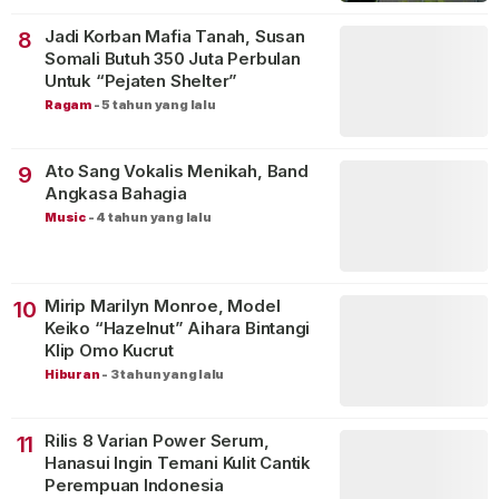
Jadi Korban Mafia Tanah, Susan
8
Somali Butuh 350 Juta Perbulan
Untuk “Pejaten Shelter”
Ragam
-
5 tahun yang lalu
Ato Sang Vokalis Menikah, Band
9
Angkasa Bahagia
Music
-
4 tahun yang lalu
Mirip Marilyn Monroe, Model
10
Keiko “Hazelnut” Aihara Bintangi
Klip Omo Kucrut
Hiburan
-
3 tahun yang lalu
Rilis 8 Varian Power Serum,
11
Hanasui Ingin Temani Kulit Cantik
Perempuan Indonesia