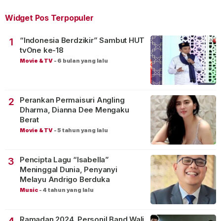
Widget Pos Terpopuler
“Indonesia Berdzikir” Sambut HUT
1
tvOne ke-18
Movie & TV
-
6 bulan yang lalu
Perankan Permaisuri Angling
2
Dharma, Dianna Dee Mengaku
Berat
Movie & TV
-
5 tahun yang lalu
Pencipta Lagu “Isabella”
3
Meninggal Dunia, Penyanyi
Melayu Andrigo Berduka
Music
-
4 tahun yang lalu
Ramadan 2024, Personil Band Wali