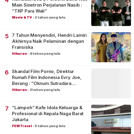
4
Main Sinetron Perjalanan Nasib :
“TKP Para Wali”
Movie & TV
-
2 tahun yang lalu
7 Tahun Menyendiri, Hendri Lamiri
5
Akhirnya Naik Pelaminan dengan
Fransiska
Hiburan
-
4 tahun yang lalu
Skandal Film Porno, Direktur
6
Rumah Film Indonesia Evry Joe,
Berang : “Oknum Sutradara
Merusak Perfilman Indonesia”!
Hiburan
-
3 tahun yang lalu
“Lampoh” Kafe Idola Keluarga &
7
Profesional di Kepala Naga Barat
Jakarta
FEM Travel
-
5 tahun yang lalu