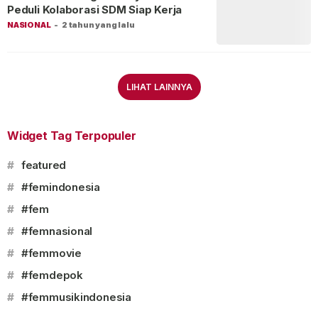
Peduli Kolaborasi SDM Siap Kerja
NASIONAL
-
2 tahun yang lalu
LIHAT LAINNYA
Widget Tag Terpopuler
#
featured
#
#femindonesia
#
#fem
#
#femnasional
#
#femmovie
#
#femdepok
#
#femmusikindonesia