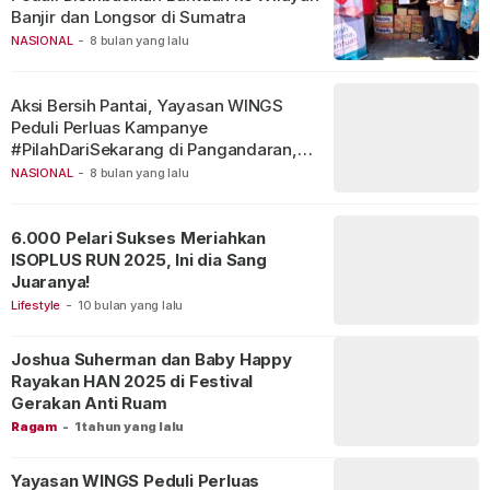
Banjir dan Longsor di Sumatra
NASIONAL
-
8 bulan yang lalu
Aksi Bersih Pantai, Yayasan WINGS
Peduli Perluas Kampanye
#PilahDariSekarang di Pangandaran,
Kelola 738 Kg Sampah
NASIONAL
-
8 bulan yang lalu
6.000 Pelari Sukses Meriahkan
ISOPLUS RUN 2025, Ini dia Sang
Juaranya!
Lifestyle
-
10 bulan yang lalu
Joshua Suherman dan Baby Happy
Rayakan HAN 2025 di Festival
Gerakan Anti Ruam
Ragam
-
1 tahun yang lalu
Yayasan WINGS Peduli Perluas