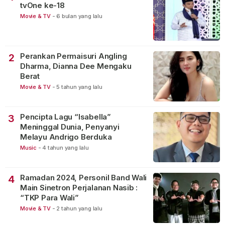
tvOne ke-18
Movie & TV
-
6 bulan yang lalu
Perankan Permaisuri Angling
2
Dharma, Dianna Dee Mengaku
Berat
Movie & TV
-
5 tahun yang lalu
Pencipta Lagu “Isabella”
3
Meninggal Dunia, Penyanyi
Melayu Andrigo Berduka
Music
-
4 tahun yang lalu
Ramadan 2024, Personil Band Wali
4
Main Sinetron Perjalanan Nasib :
“TKP Para Wali”
Movie & TV
-
2 tahun yang lalu