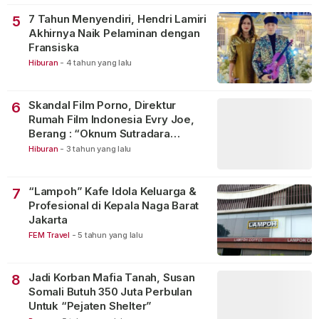
7 Tahun Menyendiri, Hendri Lamiri
5
Akhirnya Naik Pelaminan dengan
Fransiska
Hiburan
-
4 tahun yang lalu
Skandal Film Porno, Direktur
6
Rumah Film Indonesia Evry Joe,
Berang : “Oknum Sutradara
Merusak Perfilman Indonesia”!
Hiburan
-
3 tahun yang lalu
“Lampoh” Kafe Idola Keluarga &
7
Profesional di Kepala Naga Barat
Jakarta
FEM Travel
-
5 tahun yang lalu
Jadi Korban Mafia Tanah, Susan
8
Somali Butuh 350 Juta Perbulan
Untuk “Pejaten Shelter”