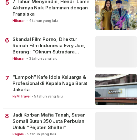
7 Tahun Menyendiri, Hendri Lamiri
5
Akhirnya Naik Pelaminan dengan
Fransiska
Hiburan
-
4 tahun yang lalu
Skandal Film Porno, Direktur
6
Rumah Film Indonesia Evry Joe,
Berang : “Oknum Sutradara
Merusak Perfilman Indonesia”!
Hiburan
-
3 tahun yang lalu
“Lampoh” Kafe Idola Keluarga &
7
Profesional di Kepala Naga Barat
Jakarta
FEM Travel
-
5 tahun yang lalu
Jadi Korban Mafia Tanah, Susan
8
Somali Butuh 350 Juta Perbulan
Untuk “Pejaten Shelter”
Ragam
-
5 tahun yang lalu