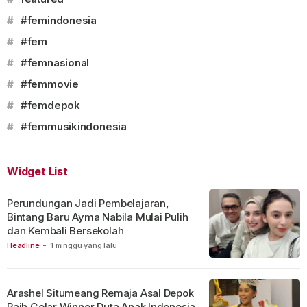
#
#femindonesia
#
#fem
#
#femnasional
#
#femmovie
#
#femdepok
#
#femmusikindonesia
Widget List
Perundungan Jadi Pembelajaran,
Bintang Baru Ayma Nabila Mulai Pulih
dan Kembali Bersekolah
Headline
-
1 minggu yang lalu
Arashel Situmeang Remaja Asal Depok
Raih Gelar Winner Duta Anak Indonesia