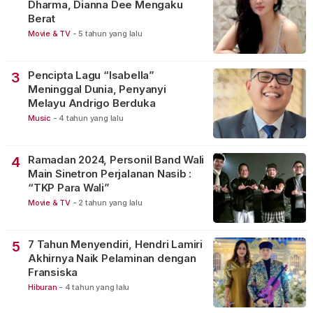
Dharma, Dianna Dee Mengaku
Berat
Movie & TV
-
5 tahun yang lalu
Pencipta Lagu “Isabella”
3
Meninggal Dunia, Penyanyi
Melayu Andrigo Berduka
Music
-
4 tahun yang lalu
Ramadan 2024, Personil Band Wali
4
Main Sinetron Perjalanan Nasib :
“TKP Para Wali”
Movie & TV
-
2 tahun yang lalu
7 Tahun Menyendiri, Hendri Lamiri
5
Akhirnya Naik Pelaminan dengan
Fransiska
Hiburan
-
4 tahun yang lalu