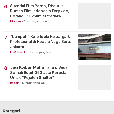
Skandal Film Porno, Direktur
6
Rumah Film Indonesia Evry Joe,
Berang : “Oknum Sutradara
Merusak Perfilman Indonesia”!
Hiburan
-
3 tahun yang lalu
“Lampoh” Kafe Idola Keluarga &
7
Profesional di Kepala Naga Barat
Jakarta
FEM Travel
-
5 tahun yang lalu
Jadi Korban Mafia Tanah, Susan
8
Somali Butuh 350 Juta Perbulan
Untuk “Pejaten Shelter”
Ragam
-
5 tahun yang lalu
Kategori