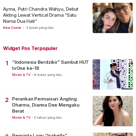
Ayma, Putri Chandra Wahyu, Debut
Akting Lewat Vertical Drama “Satu
Nama Dua Hati”
New Comer
-
2 bulan yang lalu
Widget Pos Terpopuler
“Indonesia Berdzikir” Sambut HUT
1
tvOne ke-18
Movie & TV
-
6 bulan yang lalu
Perankan Permaisuri Angling
2
Dharma, Dianna Dee Mengaku
Berat
Movie & TV
-
5 tahun yang lalu
Pencipta Lagu “Isabella”