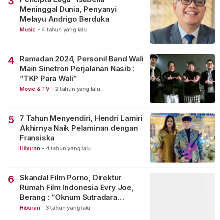
3
Meninggal Dunia, Penyanyi
Melayu Andrigo Berduka
Music
-
4 tahun yang lalu
Ramadan 2024, Personil Band Wali
4
Main Sinetron Perjalanan Nasib :
“TKP Para Wali”
Movie & TV
-
2 tahun yang lalu
7 Tahun Menyendiri, Hendri Lamiri
5
Akhirnya Naik Pelaminan dengan
Fransiska
Hiburan
-
4 tahun yang lalu
Skandal Film Porno, Direktur
6
Rumah Film Indonesia Evry Joe,
Berang : “Oknum Sutradara
Merusak Perfilman Indonesia”!
Hiburan
-
3 tahun yang lalu