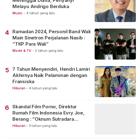
Meninggal Dunia, Penyanyi
Melayu Andrigo Berduka
Music
-
4 tahun yang lalu
Ramadan 2024, Personil Band Wali
4
Main Sinetron Perjalanan Nasib :
“TKP Para Wali”
Movie & TV
-
2 tahun yang lalu
7 Tahun Menyendiri, Hendri Lamiri
5
Akhirnya Naik Pelaminan dengan
Fransiska
Hiburan
-
4 tahun yang lalu
Skandal Film Porno, Direktur
6
Rumah Film Indonesia Evry Joe,
Berang : “Oknum Sutradara
Merusak Perfilman Indonesia”!
Hiburan
-
3 tahun yang lalu