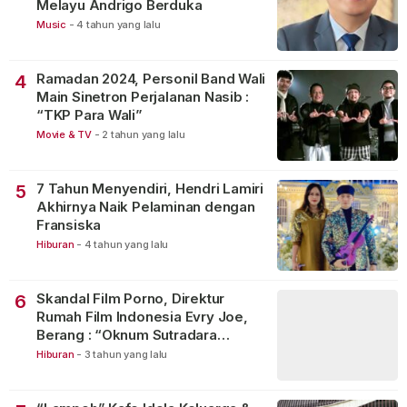
Melayu Andrigo Berduka
Music
-
4 tahun yang lalu
Ramadan 2024, Personil Band Wali
4
Main Sinetron Perjalanan Nasib :
“TKP Para Wali”
Movie & TV
-
2 tahun yang lalu
7 Tahun Menyendiri, Hendri Lamiri
5
Akhirnya Naik Pelaminan dengan
Fransiska
Hiburan
-
4 tahun yang lalu
Skandal Film Porno, Direktur
6
Rumah Film Indonesia Evry Joe,
Berang : “Oknum Sutradara
Merusak Perfilman Indonesia”!
Hiburan
-
3 tahun yang lalu