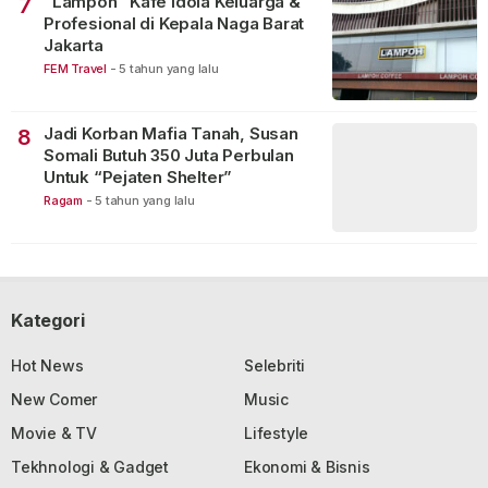
“Lampoh” Kafe Idola Keluarga &
7
Profesional di Kepala Naga Barat
Jakarta
FEM Travel
-
5 tahun yang lalu
Jadi Korban Mafia Tanah, Susan
8
Somali Butuh 350 Juta Perbulan
Untuk “Pejaten Shelter”
Ragam
-
5 tahun yang lalu
Kategori
Hot News
Selebriti
New Comer
Music
Movie & TV
Lifestyle
Tekhnologi & Gadget
Ekonomi & Bisnis