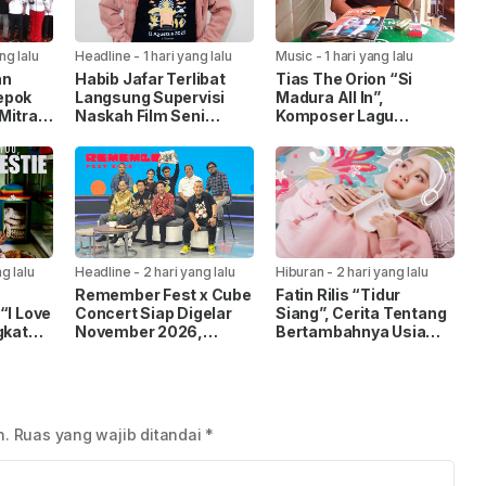
ng lalu
Headline
-
1 hari yang lalu
Music
-
1 hari yang lalu
an
Habib Jafar Terlibat
Tias The Orion “Si
epok
Langsung Supervisi
Madura All In”,
Mitra
Naskah Film Seni
Komposer Lagu
Merayu Tuhan, Angkat
‘Maafkan Aku’ Hasilkan
Keresahan Anak Muda
Puluhan Juta Stream di
Spotify
g lalu
Headline
-
2 hari yang lalu
Hiburan
-
2 hari yang lalu
Remember Fest x Cube
Fatin Rilis “Tidur
“I Love
Concert Siap Digelar
Siang”, Cerita Tentang
gkat
November 2026,
Bertambahnya Usia
ewat
Hadirkan Kolaborasi
dan Pentingnya
ambang
Musik, Film, dan
Beristirahat
Budaya Pop
n.
Ruas yang wajib ditandai
*