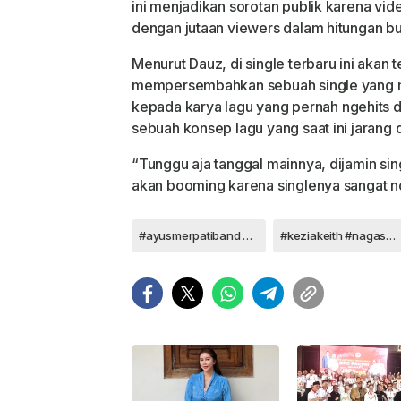
ini menjadikan sorotan publik karena
vide
dengan jutaan viewers dalam hitungan bul
Menurut Dauz, di single terbaru ini akan 
mempersembahkan sebuah single yang m
kepada karya
lagu yang pernah ngehits d
sebuah konsep lagu yang saat ini jarang di
“Tunggu aja tanggal mainnya, dijamin sin
akan booming karena singlenya sangat no
#ayusmerpatiband #andimerpatiband
#keziakeith #nagaswara