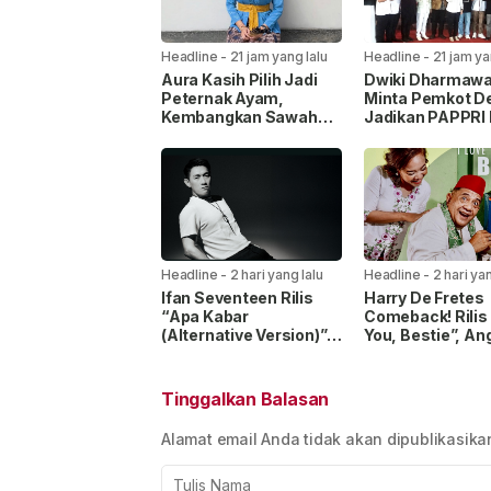
Headline
-
21 jam yang lalu
Headline
-
21 jam ya
Aura Kasih Pilih Jadi
Dwiki Dharmaw
Peternak Ayam,
Minta Pemkot D
Kembangkan Sawah
Jadikan PAPPRI 
dan Kebun demi
Strategis
Ketahanan Pangan
Pengembangan
Industri Musik
Headline
-
2 hari yang lalu
Headline
-
2 hari yan
Ifan Seventeen Rilis
Harry De Fretes
“Apa Kabar
Comeback! Rilis 
(Alternative Version)”,
You, Bestie”, An
Nuansa Kehilangan
Persahabatan L
yang Lebih Emosional
Warna Musik G
Kromong
Tinggalkan Balasan
Alamat email Anda tidak akan dipublikasika