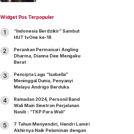
“Satu Nama Dua Hati”
Widget Pos Terpopuler
“Indonesia Berdzikir” Sambut
1
HUT tvOne ke-18
Perankan Permaisuri Angling
2
Dharma, Dianna Dee Mengaku
Berat
Pencipta Lagu “Isabella”
3
Meninggal Dunia, Penyanyi
Melayu Andrigo Berduka
Ramadan 2024, Personil Band
4
Wali Main Sinetron Perjalanan
Nasib : “TKP Para Wali”
7 Tahun Menyendiri, Hendri Lamiri
5
Akhirnya Naik Pelaminan dengan