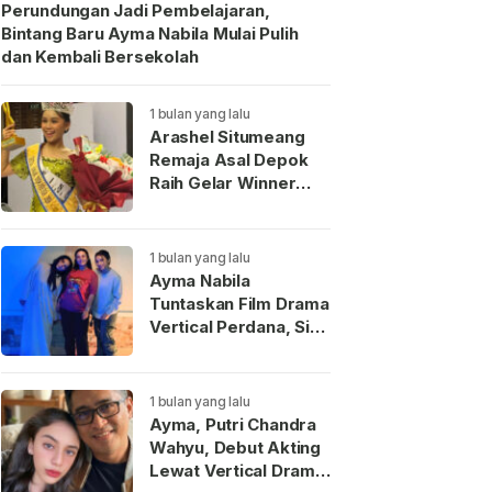
Perundungan Jadi Pembelajaran,
Bintang Baru Ayma Nabila Mulai Pulih
dan Kembali Bersekolah
1 bulan yang lalu
Arashel Situmeang
Remaja Asal Depok
Raih Gelar Winner
Duta Anak Indonesia
2026
1 bulan yang lalu
Ayma Nabila
Tuntaskan Film Drama
Vertical Perdana, Siap
Menjadi Wajah Baru
Aktris Muda
Indonesia
1 bulan yang lalu
Ayma, Putri Chandra
Wahyu, Debut Akting
Lewat Vertical Drama