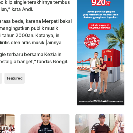
o klip single terakhirnya tembus
an,” kata Andi.
terasa beda, karena Merpati bakal
engingatkan publik musik
i tahun 2000an. Katanya, ini
rilis oleh artis musik |ainnya.
gle terbaru bersama Kezia ini
stalgia banget,” tandas Boegil.
featured