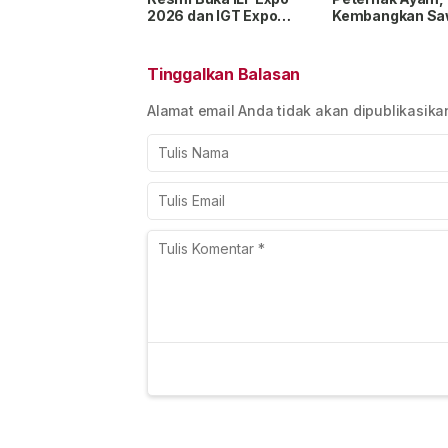
2026 dan IGT Expo
Kembangkan Sa
2026, Dorong Industri
dan Kebun demi
Kulit hingga Tekstil
Ketahanan Pan
Tembus Pasar Global
Tinggalkan Balasan
Alamat email Anda tidak akan dipublikasika