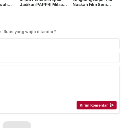
wah
Jadikan PAPPRI Mitra
Naskah Film Seni
Strategis
Merayu Tuhan, Angkat
gan
Pengembangan
Keresahan Anak Muda
Industri Musik
n.
Ruas yang wajib ditandai
*