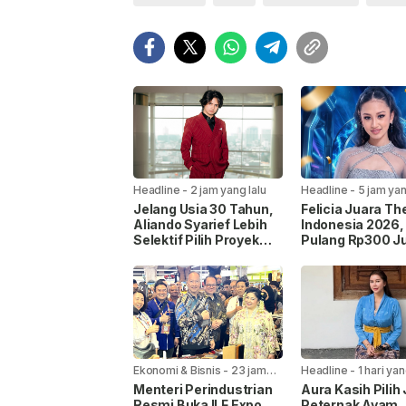
Headline
-
2 jam yang lalu
Headline
-
5 jam yan
Jelang Usia 30 Tahun,
Felicia Juara Th
Aliando Syarief Lebih
Indonesia 2026
Selektif Pilih Proyek
Pulang Rp300 Ju
dan Tak Ingin Buang
Mobil Listrik, da
Waktu
Kontrak Rekama
Ekonomi & Bisnis
-
23 jam
Headline
-
1 hari yan
yang lalu
Menteri Perindustrian
Aura Kasih Pilih 
Resmi Buka ILF Expo
Peternak Ayam,