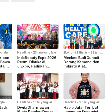
g lalu
Headline
-
23 jam yang lalu
Ekonomi & Bisnis
-
23 jam
yang lalu
e Icon
IndoBeauty Expo 2026
Menkes Budi Gunadi
, Bawa
Resmi Dibuka di
Dorong Kemandirian
ta,
JIExpo, Hadirkan
Industri Alat
n
Pelaku Industri
Kesehatan di
n
Kecantikan dari 8
IndoHealthcare
Negara
Gakeslab Expo 2026
g lalu
Headline
-
1 hari yang lalu
Headline
-
2 hari yang lalu
Jadi
Dwiki Dharmawan
Habib Jafar Terlibat
Minta Pemkot Depok
Langsung Supervisi