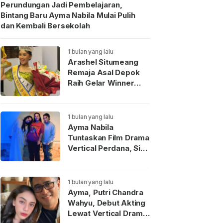
Perundungan Jadi Pembelajaran,
Bintang Baru Ayma Nabila Mulai Pulih
dan Kembali Bersekolah
1 bulan yang lalu
Arashel Situmeang
Remaja Asal Depok
Raih Gelar Winner
Duta Anak Indonesia
2026
1 bulan yang lalu
Ayma Nabila
Tuntaskan Film Drama
Vertical Perdana, Siap
Menjadi Wajah Baru
Aktris Muda
Indonesia
1 bulan yang lalu
Ayma, Putri Chandra
Wahyu, Debut Akting
Lewat Vertical Drama