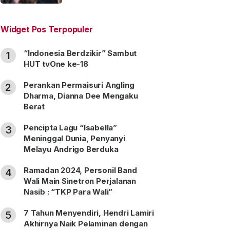
“Satu Nama Dua Hati”
Widget Pos Terpopuler
“Indonesia Berdzikir” Sambut
1
HUT tvOne ke-18
Perankan Permaisuri Angling
2
Dharma, Dianna Dee Mengaku
Berat
Pencipta Lagu “Isabella”
3
Meninggal Dunia, Penyanyi
Melayu Andrigo Berduka
Ramadan 2024, Personil Band
4
Wali Main Sinetron Perjalanan
Nasib : “TKP Para Wali”
7 Tahun Menyendiri, Hendri Lamiri
5
Akhirnya Naik Pelaminan dengan