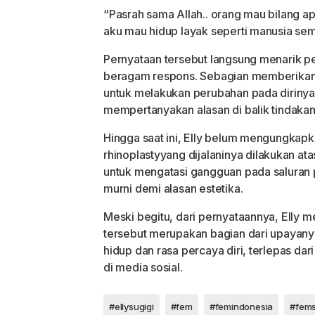
“Pasrah sama Allah.. orang mau bilang ap
aku mau hidup layak seperti manusia sempu
Pernyataan tersebut langsung menarik p
beragam respons. Sebagian memberikan 
untuk melakukan perubahan pada dirinya
mempertanyakan alasan di balik tindakan
Hingga saat ini, Elly belum mengungkapk
rhinoplasty
yang dijalaninya dilakukan at
untuk mengatasi gangguan pada saluran 
murni demi alasan estetika.
Meski begitu, dari pernyataannya, Elly 
tersebut merupakan bagian dari upayany
hidup dan rasa percaya diri, terlepas da
di media sosial.
#ellysugigi
#fem
#femindonesia
#fems