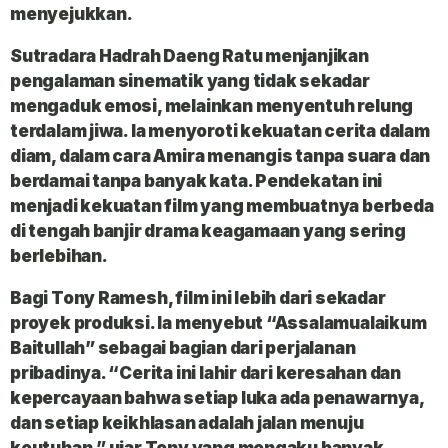
menyejukkan.
Sutradara Hadrah Daeng Ratu menjanjikan
pengalaman sinematik yang tidak sekadar
mengaduk emosi, melainkan menyentuh relung
terdalam jiwa. Ia menyoroti kekuatan cerita dalam
diam, dalam cara Amira menangis tanpa suara dan
berdamai tanpa banyak kata. Pendekatan ini
menjadi kekuatan film yang membuatnya berbeda
di tengah banjir drama keagamaan yang sering
berlebihan.
Bagi Tony Ramesh, film ini lebih dari sekadar
proyek produksi. Ia menyebut “Assalamualaikum
Baitullah” sebagai bagian dari perjalanan
pribadinya. “Cerita ini lahir dari keresahan dan
kepercayaan bahwa setiap luka ada penawarnya,
dan setiap keikhlasan adalah jalan menuju
keutuhan,” ujar Tony yang mengaku banyak