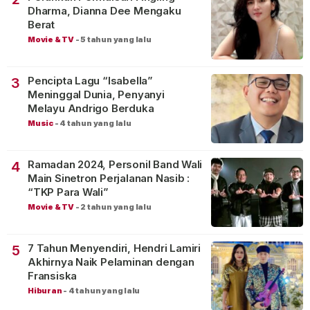
Dharma, Dianna Dee Mengaku
Berat
Movie & TV
-
5 tahun yang lalu
Pencipta Lagu “Isabella”
3
Meninggal Dunia, Penyanyi
Melayu Andrigo Berduka
Music
-
4 tahun yang lalu
Ramadan 2024, Personil Band Wali
4
Main Sinetron Perjalanan Nasib :
“TKP Para Wali”
Movie & TV
-
2 tahun yang lalu
7 Tahun Menyendiri, Hendri Lamiri
5
Akhirnya Naik Pelaminan dengan
Fransiska
Hiburan
-
4 tahun yang lalu