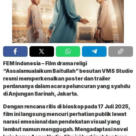
FEM Indonesia
– Film drama religi
“Assalamualaikum Baitullah” besutan VMS Studio
resmi memperkenalkan poster dan trailer
perdananya dalam acara peluncuran yang syahdu
di Anjungan Sarinah, Jakarta.
Dengan rencana rilis di bioskop pada 17 Juli 2025,
film ini langsung mencuri perhatian publik lewat
narasi emosional dan pendekatan visual yang
lembut namun menggugah. Mengadaptasi novel