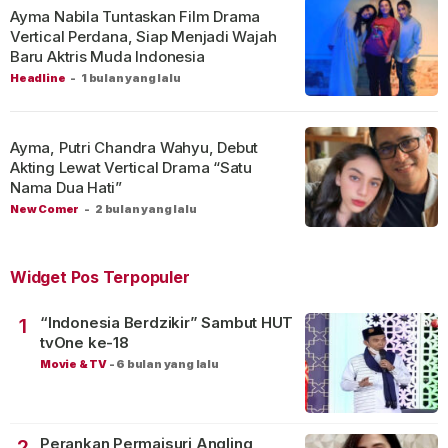
Ayma Nabila Tuntaskan Film Drama
Vertical Perdana, Siap Menjadi Wajah
Baru Aktris Muda Indonesia
Headline
-
1 bulan yang lalu
Ayma, Putri Chandra Wahyu, Debut
Akting Lewat Vertical Drama “Satu
Nama Dua Hati”
New Comer
-
2 bulan yang lalu
Widget Pos Terpopuler
“Indonesia Berdzikir” Sambut HUT
1
tvOne ke-18
Movie & TV
-
6 bulan yang lalu
Perankan Permaisuri Angling
2