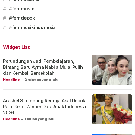
#
#femmovie
#
#femdepok
#
#femmusikindonesia
Widget List
Perundungan Jadi Pembelajaran,
Bintang Baru Ayma Nabila Mulai Pulih
dan Kembali Bersekolah
Headline
-
2 minggu yang lalu
Arashel Situmeang Remaja Asal Depok
Raih Gelar Winner Duta Anak Indonesia
2026
Headline
-
1 bulan yang lalu