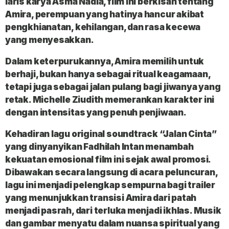
laris karya Asma Nadia, film ini berkisah tentang
Amira, perempuan yang hatinya hancur akibat
pengkhianatan, kehilangan, dan rasa kecewa
yang menyesakkan.
Dalam keterpurukannya, Amira memilih untuk
berhaji, bukan hanya sebagai ritual keagamaan,
tetapi juga sebagai jalan pulang bagi jiwanya yang
retak. Michelle Ziudith memerankan karakter ini
dengan intensitas yang penuh penjiwaan.
Kehadiran lagu original soundtrack “Jalan Cinta”
yang dinyanyikan Fadhilah Intan menambah
kekuatan emosional film ini sejak awal promosi.
Dibawakan secara langsung di acara peluncuran,
lagu ini menjadi pelengkap sempurna bagi trailer
yang menunjukkan transisi Amira dari patah
menjadi pasrah, dari terluka menjadi ikhlas. Musik
dan gambar menyatu dalam nuansa spiritual yang