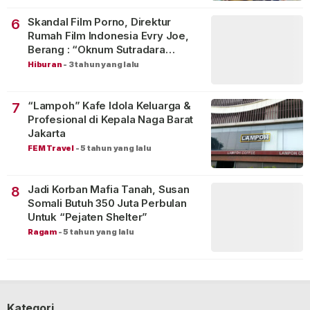
Skandal Film Porno, Direktur
6
Rumah Film Indonesia Evry Joe,
Berang : “Oknum Sutradara
Merusak Perfilman Indonesia”!
Hiburan
-
3 tahun yang lalu
“Lampoh” Kafe Idola Keluarga &
7
Profesional di Kepala Naga Barat
Jakarta
FEM Travel
-
5 tahun yang lalu
Jadi Korban Mafia Tanah, Susan
8
Somali Butuh 350 Juta Perbulan
Untuk “Pejaten Shelter”
Ragam
-
5 tahun yang lalu
Kategori