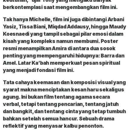
berkontemplasi saat mengembangkan film ini.
Tak hanya Michelle, film ini juga dibintangi Arbani
Yasiz, Tissa Biani, Miqdad Addausy, hingga Maudy
Koesnaedi yang tampil sebagai pilar emosi dalam
kisah yang kompleks namun membumi. Poster
resmi menampilkan Amira di antara dua sosok
penting yang mempengaruhi hidupnya: Barra dan
Amel. Latar Ka’bah memperkuat pesan spiritual
yang menjadi fondasi film ini.
Tata cahaya keemasan dan komposisi visual yang
syarat makna menciptakan kesan haru sekaligus
agung. Ini bukan film tentang agama secara
verbal, tetapi tentang pencarian, tentang jatuh
dan bangkit, dan tentang cinta yang tetap tumbuh
bahkan setelah semua hancur. Sebuah drama
reflektif yang menyasar kalbu penonton.