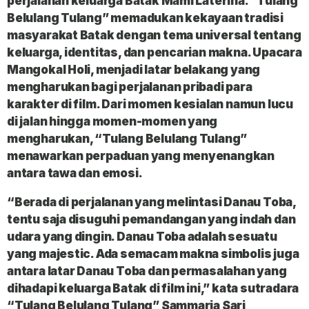
perjalanan keluarga Batak Mami Laterina. ”Tulang
Belulang Tulang” memadukan kekayaan tradisi
masyarakat Batak dengan tema universal tentang
keluarga, identitas, dan pencarian makna. Upacara
Mangokal Holi, menjadi latar belakang yang
mengharukan bagi perjalanan pribadi para
karakter di film. Dari momen kesialan namun lucu
di jalan hingga momen-momen yang
mengharukan, “Tulang Belulang Tulang”
menawarkan perpaduan yang menyenangkan
antara tawa dan emosi.
“Berada di perjalanan yang melintasi Danau Toba,
tentu saja disuguhi pemandangan yang indah dan
udara yang dingin. Danau Toba adalah sesuatu
yang majestic. Ada semacam makna simbolis juga
antara latar Danau Toba dan permasalahan yang
dihadapi keluarga Batak di film ini,” kata sutradara
“Tulang Belulang Tulang” Sammaria Sari