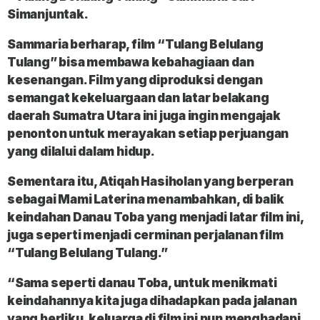
Simanjuntak.
Sammaria berharap, film “Tulang Belulang
Tulang” bisa membawa kebahagiaan dan
kesenangan. Film yang diproduksi dengan
semangat kekeluargaan dan latar belakang
daerah Sumatra Utara ini juga ingin mengajak
penonton untuk merayakan setiap perjuangan
yang dilalui dalam hidup.
Sementara itu, Atiqah Hasiholan yang berperan
sebagai Mami Laterina menambahkan, di balik
keindahan Danau Toba yang menjadi latar film ini,
juga seperti menjadi cerminan perjalanan film
“Tulang Belulang Tulang.”
“Sama seperti danau Toba, untuk menikmati
keindahannya kita juga dihadapkan pada jalanan
yang berliku, keluarga di film ini pun menghadapi