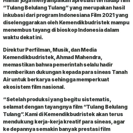
Hilmar juga menyampaikan apresiasi terhadap film
“Tulang Belulang Tulang” yang merupakan hasil
inkubasi dari program Indonesiana Film 2021 yang
diselenggarakan oleh Kemendikbudristek mampu
menembus tayang di bioskop Indonesia dalam
waktu dekat ini.
Direktur Perfilman, Musik, dan Media
Kemendikbudristek, Ahmad Mahendra,
memastikan bahwa pemerintah selalu hadir
memberikan dukungan kepada para sineas Tanah
Air untuk berkarya sehingga memperkuat
ekosistem film nasional.
“Setelah produksi yang begitu sistematis,
selamat dengan tayangnya film “Tulang Belulang
Tulang”. Kami di Kemendikbudristek akan terus
mendukung kerja-kerja kreatif para sineas, agar
ke depannya semakin banyak prestasi film