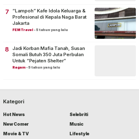
“Lampoh” Kafe Idola Keluarga &
7
Profesional di Kepala Naga Barat
Jakarta
FEM Travel
-
5 tahun yang lalu
Jadi Korban Mafia Tanah, Susan
8
Somali Butuh 350 Juta Perbulan
Untuk “Pejaten Shelter”
Ragam
-
5 tahun yang lalu
Kategori
Hot News
Selebriti
New Comer
Music
Movie & TV
Lifestyle