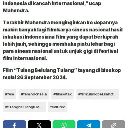
Indonesia di kancah internasional,” ucap
Mahendra.
Terakhir Mahendra menginginkan ke depannya
makin banyak lagi film karya sineas nasional hasil
inkubasi Indonesiana Film yang dapat berkiprah
lebih jauh, sehingga membuka pintu lebar bagi
para sineas nasional untuk unjuk gigi di festival
film internasional.
Film “Tulang Belulang Tulang” tayang di bioskop
mulai 26 September 2024.
#fem
#femindonesia
#filmbatak
#filmtulangbelulangtulang
#tulangbelulangtulang
featured