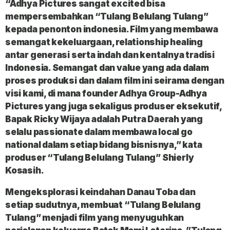
“Adhya Pictures sangat excited bisa
mempersembahkan “Tulang Belulang Tulang”
kepada penonton indonesia. Film yang membawa
semangat kekeluargaan, relationship healing
antar generasi serta indah dan kentalnya tradisi
Indonesia. Semangat dan value yang ada dalam
proses produksi dan dalam film ini seirama dengan
visi kami, di mana founder Adhya Group-Adhya
Pictures yang juga sekaligus produser eksekutif,
Bapak Ricky Wijaya adalah Putra Daerah yang
selalu passionate dalam membawa local go
national dalam setiap bidang bisnisnya,” kata
produser “Tulang Belulang Tulang” Shierly
Kosasih.
Mengeksplorasi keindahan Danau Toba dan
setiap sudutnya, membuat “Tulang Belulang
Tulang” menjadi film yang menyuguhkan