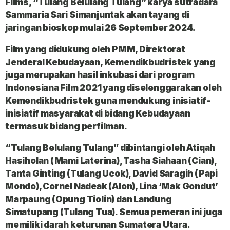
Films, “Tulang Belulang Tulang” karya sutradara
Sammaria Sari Simanjuntak akan tayang di
jaringan bioskop mulai 26 September 2024.
Film yang didukung oleh PMM, Direktorat
Jenderal Kebudayaan, Kemendikbudristek yang
juga merupakan hasil inkubasi dari program
Indonesiana Film 2021 yang diselenggarakan oleh
Kemendikbudristek guna mendukung inisiatif-
inisiatif masyarakat di bidang Kebudayaan
termasuk bidang perfilman.
“Tulang Belulang Tulang” dibintangi oleh Atiqah
Hasiholan (Mami Laterina), Tasha Siahaan (Cian),
Tanta Ginting (Tulang Ucok), David Saragih (Papi
Mondo), Cornel Nadeak (Alon), Lina ‘Mak Gondut’
Marpaung (Opung Tiolin) dan Landung
Simatupang (Tulang Tua). Semua pemeran ini juga
memiliki darah keturunan Sumatera Utara.