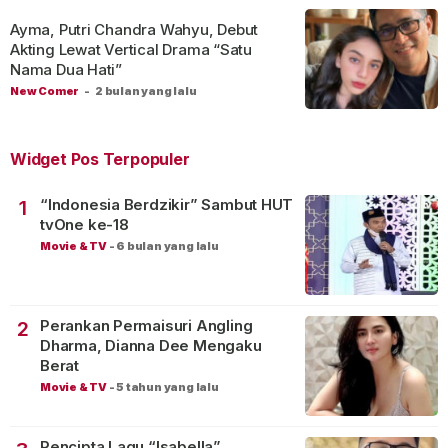
Ayma, Putri Chandra Wahyu, Debut
Akting Lewat Vertical Drama “Satu
Nama Dua Hati”
New Comer
-
2 bulan yang lalu
Widget Pos Terpopuler
“Indonesia Berdzikir” Sambut HUT
1
tvOne ke-18
Movie & TV
-
6 bulan yang lalu
Perankan Permaisuri Angling
2
Dharma, Dianna Dee Mengaku
Berat
Movie & TV
-
5 tahun yang lalu
Pencipta Lagu “Isabella”