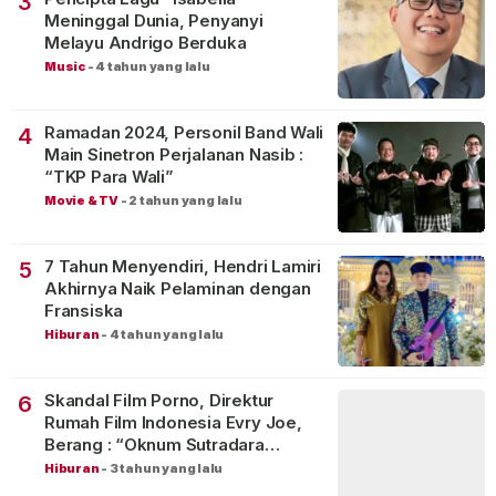
3
Meninggal Dunia, Penyanyi
Melayu Andrigo Berduka
Music
-
4 tahun yang lalu
Ramadan 2024, Personil Band Wali
4
Main Sinetron Perjalanan Nasib :
“TKP Para Wali”
Movie & TV
-
2 tahun yang lalu
7 Tahun Menyendiri, Hendri Lamiri
5
Akhirnya Naik Pelaminan dengan
Fransiska
Hiburan
-
4 tahun yang lalu
Skandal Film Porno, Direktur
6
Rumah Film Indonesia Evry Joe,
Berang : “Oknum Sutradara
Merusak Perfilman Indonesia”!
Hiburan
-
3 tahun yang lalu