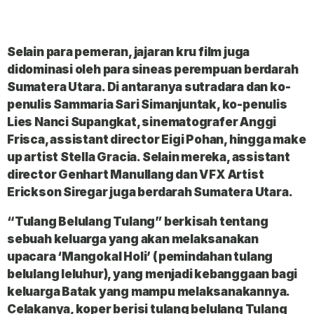
Selain para pemeran, jajaran kru film juga
didominasi oleh para sineas perempuan berdarah
Sumatera Utara. Di antaranya sutradara dan ko-
penulis Sammaria Sari Simanjuntak, ko-penulis
Lies Nanci Supangkat, sinematografer Anggi
Frisca, assistant director Eigi Pohan, hingga make
up artist Stella Gracia. Selain mereka, assistant
director Genhart Manullang dan VFX Artist
Erickson Siregar juga berdarah Sumatera Utara.
“Tulang Belulang Tulang” berkisah tentang
sebuah keluarga yang akan melaksanakan
upacara ‘Mangokal Holi’ (pemindahan tulang
belulang leluhur), yang menjadi kebanggaan bagi
keluarga Batak yang mampu melaksanakannya.
Celakanya, koper berisi tulang belulang Tulang