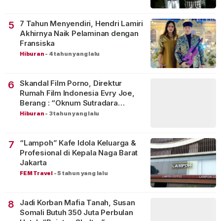
7 Tahun Menyendiri, Hendri Lamiri
5
Akhirnya Naik Pelaminan dengan
Fransiska
Hiburan
-
4 tahun yang lalu
Skandal Film Porno, Direktur
6
Rumah Film Indonesia Evry Joe,
Berang : “Oknum Sutradara
Merusak Perfilman Indonesia”!
Hiburan
-
3 tahun yang lalu
“Lampoh” Kafe Idola Keluarga &
7
Profesional di Kepala Naga Barat
Jakarta
FEM Travel
-
5 tahun yang lalu
Jadi Korban Mafia Tanah, Susan
8
Somali Butuh 350 Juta Perbulan