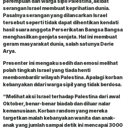
perempuan dan warga sipil Palestina, akibat
serangan Israel membuat keprihatian dunia.
Pasalnya serangan yang dilancarkan Israel
tersebut seperti tidak dapat dihentikan kendati
hasil suara anggota Perserikatan Bangsa Bangsa
menghasilkan genjata senjata. Hal ini membuat
geram masyarakat dunia, salah satunya Derie
Arya.
Presenter ini mengaku sedih dan emosi melihat
polah tingkah Israel yang tiada henti
membombardir wilayah Palestina. Apalagi korban
kebanyakan ddari warga sipil yang tidak berdosa.
“Melihat aksi Israel terhadap Palestina dari awal
Oktober, benar-benar biadab dan diluar nalar
kemanusiaan. Korban random yang mereka
targetkan malah kebanyakan wanita dan anak-
anak yang jumlah sampai detik ini mencapai 3000