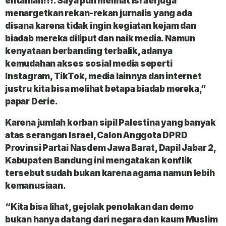
entahlah!!!. Saya pun melihat Israel juga
menargetkan rekan-rekan jurnalis yang ada
disana karena tidak ingin kegiatan kejam dan
biadab mereka diliput dan naik media. Namun
kenyataan berbanding terbalik, adanya
kemudahan akses sosial media seperti
Instagram, TikTok, media lainnya dan internet
justru kita bisa melihat betapa biadab mereka,”
papar Derie.
Karena jumlah korban sipil Palestina yang banyak
atas serangan Israel, Calon Anggota DPRD
Provinsi Partai Nasdem Jawa Barat, Dapil Jabar 2,
Kabupaten Bandung ini mengatakan konflik
tersebut sudah bukan karena agama namun lebih
kemanusiaan.
“Kita bisa lihat, gejolak penolakan dan demo
bukan hanya datang dari negara dan kaum Muslim