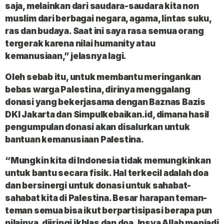
saja, melainkan dari saudara-saudara kita non
muslim dari berbagai negara, agama, lintas suku,
ras dan budaya. Saat ini saya rasa semua orang
tergerak karena nilai humanity atau
kemanusiaan,” jelasnya lagi.
Oleh sebab itu, untuk membantu meringankan
bebas warga Palestina, dirinya menggalang
donasi yang bekerjasama dengan Baznas Bazis
DKI Jakarta dan Simpulkebaikan.id, dimana hasil
pengumpulan donasi akan disalurkan untuk
bantuan kemanusiaan Palestina.
“Mungkin kita di Indonesia tidak memungkinkan
untuk bantu secara fisik. Hal terkecil adalah doa
dan bersinergi untuk donasi untuk sahabat-
sahabat kita di Palestina. Besar harapan teman-
teman semua bisa ikut berpartisipasi berapa pun
nilainya, diiringi ikhlas dan doa. Insya Allah menjadi