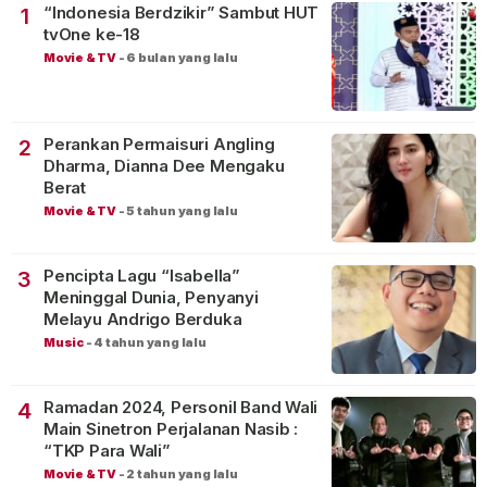
“Indonesia Berdzikir” Sambut HUT
1
tvOne ke-18
Movie & TV
-
6 bulan yang lalu
Perankan Permaisuri Angling
2
Dharma, Dianna Dee Mengaku
Berat
Movie & TV
-
5 tahun yang lalu
Pencipta Lagu “Isabella”
3
Meninggal Dunia, Penyanyi
Melayu Andrigo Berduka
Music
-
4 tahun yang lalu
Ramadan 2024, Personil Band Wali
4
Main Sinetron Perjalanan Nasib :
“TKP Para Wali”
Movie & TV
-
2 tahun yang lalu