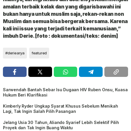
amalan terbaik kelak dan yang digarisbawahi ini
bukan hanya untuk muslim saja, rekan-rekan non
Muslim dan semua bisa bergerak bersama. Karena
kali ini issue yang terjadi terkait kemanusiaan,”
imbuh Derie.
[foto : dokumentasi/teks: denim]
#deriearya
featured
Sarwendah Bantah Sebar Isu Dugaan HIV Ruben Onsu, Kuasa
Hukum Beri Klarifikasi
Kimberly Ryder Ungkap Syarat Khusus Sebelum Menikah
Lagi, Tak Ingin Salah Pilih Pasangan
Jelang Usia 30 Tahun, Aliando Syarief Lebih Selektif Pilih
Proyek dan Tak Ingin Buang Waktu