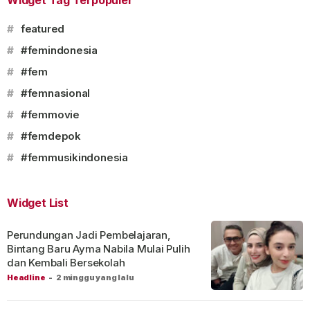
Widget Tag Terpopuler
#
featured
#
#femindonesia
#
#fem
#
#femnasional
#
#femmovie
#
#femdepok
#
#femmusikindonesia
Widget List
Perundungan Jadi Pembelajaran,
Bintang Baru Ayma Nabila Mulai Pulih
dan Kembali Bersekolah
Headline
-
2 minggu yang lalu