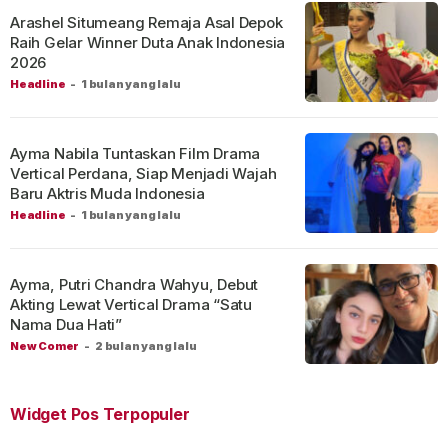
Arashel Situmeang Remaja Asal Depok
Raih Gelar Winner Duta Anak Indonesia
2026
Headline
-
1 bulan yang lalu
Ayma Nabila Tuntaskan Film Drama
Vertical Perdana, Siap Menjadi Wajah
Baru Aktris Muda Indonesia
Headline
-
1 bulan yang lalu
Ayma, Putri Chandra Wahyu, Debut
Akting Lewat Vertical Drama “Satu
Nama Dua Hati”
New Comer
-
2 bulan yang lalu
Widget Pos Terpopuler