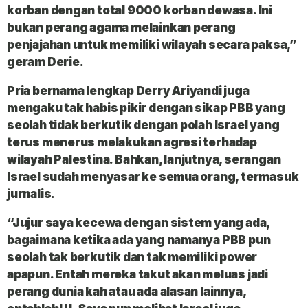
korban dengan total 9000 korban dewasa. Ini
bukan perang agama melainkan perang
penjajahan untuk memiliki wilayah secara paksa,”
geram Derie.
Pria bernama lengkap Derry Ariyandi juga
mengaku tak habis pikir dengan sikap PBB yang
seolah tidak berkutik dengan polah Israel yang
terus menerus melakukan agresi terhadap
wilayah Palestina. Bahkan, lanjutnya, serangan
Israel sudah menyasar ke semua orang, termasuk
jurnalis.
“Jujur saya kecewa dengan sistem yang ada,
bagaimana ketika ada yang namanya PBB pun
seolah tak berkutik dan tak memiliki power
apapun. Entah mereka takut akan meluas jadi
perang dunia kah atau ada alasan lainnya,