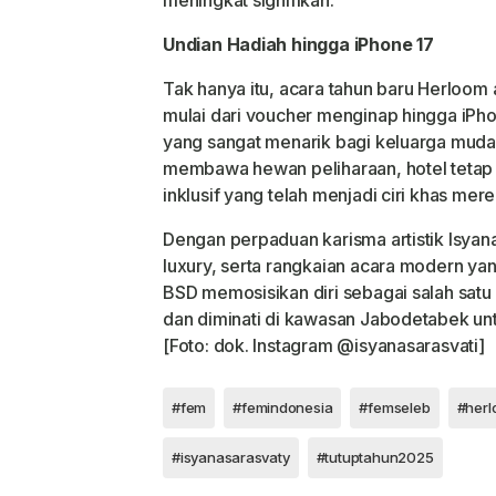
Undian Hadiah hingga iPhone 17
Tak hanya itu, acara tahun baru Herloom
mulai dari voucher menginap hingga iPho
yang sangat menarik bagi keluarga muda
membawa hewan peliharaan, hotel teta
inklusif yang telah menjadi ciri khas mere
Dengan perpaduan karisma artistik Isyana
luxury, serta rangkaian acara modern y
BSD memosisikan diri sebagai salah satu 
dan diminati di kawasan Jabodetabek u
[Foto: dok. Instagram @isyanasarasvati]
#fem
#femindonesia
#femseleb
#her
#isyanasarasvaty
#tutuptahun2025