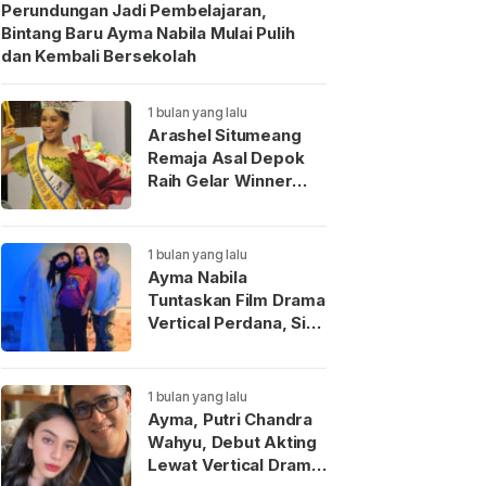
Perundungan Jadi Pembelajaran,
Bintang Baru Ayma Nabila Mulai Pulih
dan Kembali Bersekolah
1 bulan yang lalu
Arashel Situmeang
Remaja Asal Depok
Raih Gelar Winner
Duta Anak Indonesia
2026
1 bulan yang lalu
Ayma Nabila
Tuntaskan Film Drama
Vertical Perdana, Siap
Menjadi Wajah Baru
Aktris Muda
Indonesia
1 bulan yang lalu
Ayma, Putri Chandra
Wahyu, Debut Akting
Lewat Vertical Drama