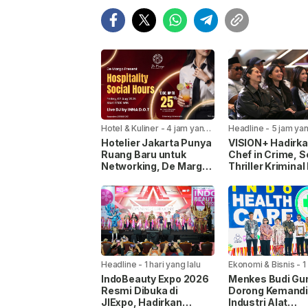
Hotel & Kuliner
-
4 jam yang
Headline
-
5 jam yan
lalu
Hotelier Jakarta Punya
VISION+ Hadirk
Ruang Baru untuk
Chef in Crime, S
Networking, De Margo
Thriller Kriminal
Gelar Hospitality Social
Pertama di Indo
Hours
Headline
-
1 hari yang lalu
Ekonomi & Bisnis
-
1
yang lalu
IndoBeauty Expo 2026
Menkes Budi Gu
Resmi Dibuka di
Dorong Kemandi
JIExpo, Hadirkan
Industri Alat