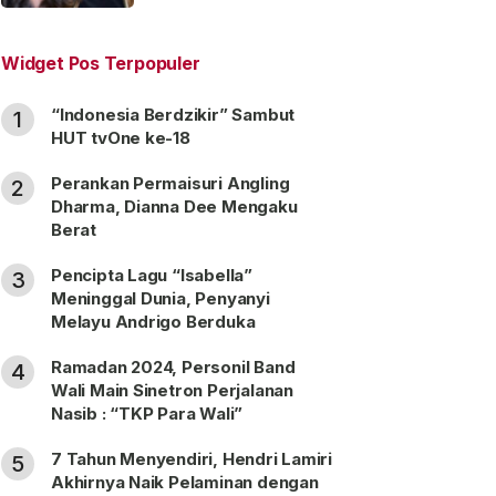
“Satu Nama Dua Hati”
Widget Pos Terpopuler
“Indonesia Berdzikir” Sambut
1
HUT tvOne ke-18
Perankan Permaisuri Angling
2
Dharma, Dianna Dee Mengaku
Berat
Pencipta Lagu “Isabella”
3
Meninggal Dunia, Penyanyi
Melayu Andrigo Berduka
Ramadan 2024, Personil Band
4
Wali Main Sinetron Perjalanan
Nasib : “TKP Para Wali”
7 Tahun Menyendiri, Hendri Lamiri
5
Akhirnya Naik Pelaminan dengan