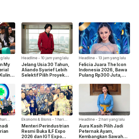
g lalu
Headline
-
10 jam yang lalu
Headline
-
13 jam yang lalu
an My
Jelang Usia 30 Tahun,
Felicia Juara The Icon
erial
Aliando Syarief Lebih
Indonesia 2026, Bawa
 Kuliner
Selektif Pilih Proyek
Pulang Rp300 Juta,
nesia
dan Tak Ingin Buang
Mobil Listrik, dan
Waktu
Kontrak Rekaman
 hari
Ekonomi & Bisnis
-
1 hari
Headline
-
2 hari yang lalu
yang lalu
nadi
Menteri Perindustrian
Aura Kasih Pilih Jadi
rian
Resmi Buka ILF Expo
Peternak Ayam,
2026 dan IGT Expo
Kembangkan Sawah