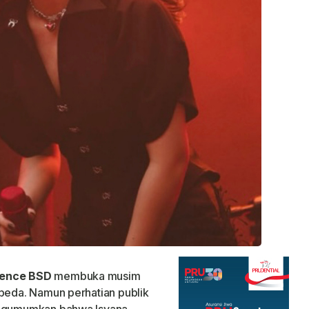
dence BSD
membuka musim
rbeda. Namun perhatian publik
mengumumkan bahwa Isyana