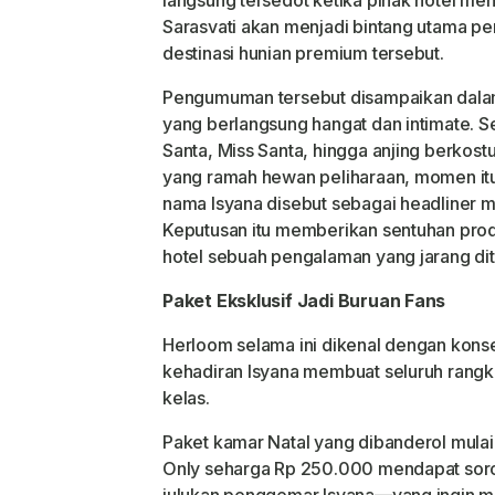
Sarasvati akan menjadi bintang utama p
destinasi hunian premium tersebut.
Pengumuman tersebut disampaikan dalam
yang berlangsung hangat dan intimate. S
Santa, Miss Santa, hingga anjing berkost
yang ramah hewan peliharaan, momen itu
nama Isyana disebut sebagai headliner m
Keputusan itu memberikan sentuhan produ
hotel sebuah pengalaman yang jarang di
Paket Eksklusif Jadi Buruan Fans
Herloom selama ini dikenal dengan konse
kehadiran Isyana membuat seluruh rangka
kelas.
Paket kamar Natal yang dibanderol mulai
Only seharga Rp 250.000 mendapat soro
julukan penggemar Isyana—yang ingin me