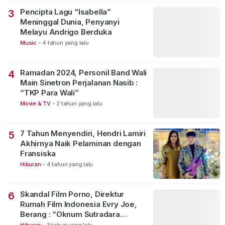
Pencipta Lagu “Isabella”
3
Meninggal Dunia, Penyanyi
Melayu Andrigo Berduka
Music
-
4 tahun yang lalu
Ramadan 2024, Personil Band Wali
4
Main Sinetron Perjalanan Nasib :
“TKP Para Wali”
Movie & TV
-
2 tahun yang lalu
7 Tahun Menyendiri, Hendri Lamiri
5
Akhirnya Naik Pelaminan dengan
Fransiska
Hiburan
-
4 tahun yang lalu
Skandal Film Porno, Direktur
6
Rumah Film Indonesia Evry Joe,
Berang : “Oknum Sutradara
Merusak Perfilman Indonesia”!