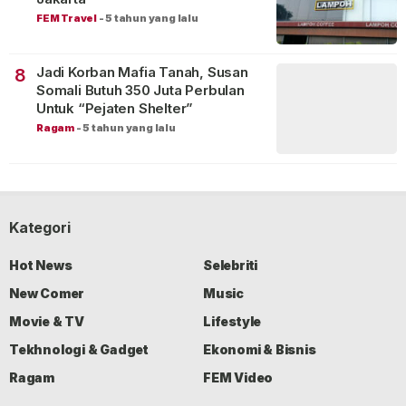
FEM Travel
-
5 tahun yang lalu
Jadi Korban Mafia Tanah, Susan
8
Somali Butuh 350 Juta Perbulan
Untuk “Pejaten Shelter”
Ragam
-
5 tahun yang lalu
Kategori
Hot News
Selebriti
New Comer
Music
Movie & TV
Lifestyle
Tekhnologi & Gadget
Ekonomi & Bisnis
Ragam
FEM Video