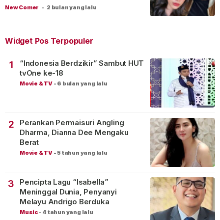
New Comer
-
2 bulan yang lalu
Widget Pos Terpopuler
“Indonesia Berdzikir” Sambut HUT
1
tvOne ke-18
Movie & TV
-
6 bulan yang lalu
Perankan Permaisuri Angling
2
Dharma, Dianna Dee Mengaku
Berat
Movie & TV
-
5 tahun yang lalu
Pencipta Lagu “Isabella”
3
Meninggal Dunia, Penyanyi
Melayu Andrigo Berduka
Music
-
4 tahun yang lalu