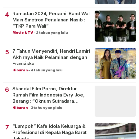
Ramadan 2024, Personil Band Wali
4
Main Sinetron Perjalanan Nasib :
“TKP Para Wali”
Movie & TV
-
2 tahun yang lalu
7 Tahun Menyendiri, Hendri Lamiri
5
Akhirnya Naik Pelaminan dengan
Fransiska
Hiburan
-
4 tahun yang lalu
Skandal Film Porno, Direktur
6
Rumah Film Indonesia Evry Joe,
Berang : “Oknum Sutradara
Merusak Perfilman Indonesia”!
Hiburan
-
3 tahun yang lalu
“Lampoh” Kafe Idola Keluarga &
7
Profesional di Kepala Naga Barat
Jakarta