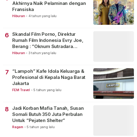
Akhirnya Naik Pelaminan dengan
Fransiska
Hiburan
-
4 tahun yang lalu
Skandal Film Porno, Direktur
6
Rumah Film Indonesia Evry Joe,
Berang : “Oknum Sutradara
Merusak Perfilman Indonesia”!
Hiburan
-
3 tahun yang lalu
“Lampoh” Kafe Idola Keluarga &
7
Profesional di Kepala Naga Barat
Jakarta
FEM Travel
-
5 tahun yang lalu
Jadi Korban Mafia Tanah, Susan
8
Somali Butuh 350 Juta Perbulan
Untuk “Pejaten Shelter”
Ragam
-
5 tahun yang lalu