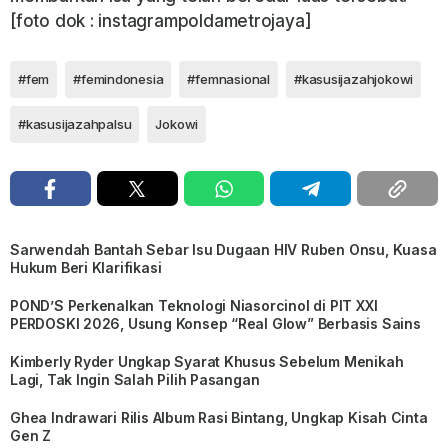
[foto dok : instagrampoldametrojaya]
#fem
#femindonesia
#femnasional
#kasusijazahjokowi
#kasusijazahpalsu
Jokowi
Sarwendah Bantah Sebar Isu Dugaan HIV Ruben Onsu, Kuasa
Hukum Beri Klarifikasi
POND’S Perkenalkan Teknologi Niasorcinol di PIT XXI
PERDOSKI 2026, Usung Konsep “Real Glow” Berbasis Sains
Kimberly Ryder Ungkap Syarat Khusus Sebelum Menikah
Lagi, Tak Ingin Salah Pilih Pasangan
Ghea Indrawari Rilis Album Rasi Bintang, Ungkap Kisah Cinta
Gen Z