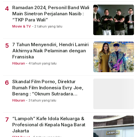
Ramadan 2024, Personil Band Wali
4
Main Sinetron Perjalanan Nasib :
“TKP Para Wali”
Movie & TV
-
2 tahun yang lalu
7 Tahun Menyendiri, Hendri Lamiri
5
Akhirnya Naik Pelaminan dengan
Fransiska
Hiburan
-
4 tahun yang lalu
Skandal Film Porno, Direktur
6
Rumah Film Indonesia Evry Joe,
Berang : “Oknum Sutradara
Merusak Perfilman Indonesia”!
Hiburan
-
3 tahun yang lalu
“Lampoh” Kafe Idola Keluarga &
7
Profesional di Kepala Naga Barat
Jakarta