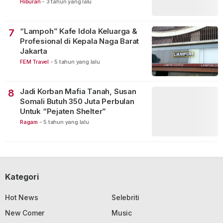
Merusak Perfilman Indonesia”!
Hiburan
-
3 tahun yang lalu
“Lampoh” Kafe Idola Keluarga &
7
Profesional di Kepala Naga Barat
Jakarta
FEM Travel
-
5 tahun yang lalu
Jadi Korban Mafia Tanah, Susan
8
Somali Butuh 350 Juta Perbulan
Untuk “Pejaten Shelter”
Ragam
-
5 tahun yang lalu
Kategori
Hot News
Selebriti
New Comer
Music