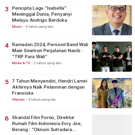
Pencipta Lagu “Isabella”
3
Meninggal Dunia, Penyanyi
Melayu Andrigo Berduka
Music
-
4 tahun yang lalu
Ramadan 2024, Personil Band Wali
4
Main Sinetron Perjalanan Nasib :
“TKP Para Wali”
Movie & TV
-
2 tahun yang lalu
7 Tahun Menyendiri, Hendri Lamiri
5
Akhirnya Naik Pelaminan dengan
Fransiska
Hiburan
-
4 tahun yang lalu
Skandal Film Porno, Direktur
6
Rumah Film Indonesia Evry Joe,
Berang : “Oknum Sutradara