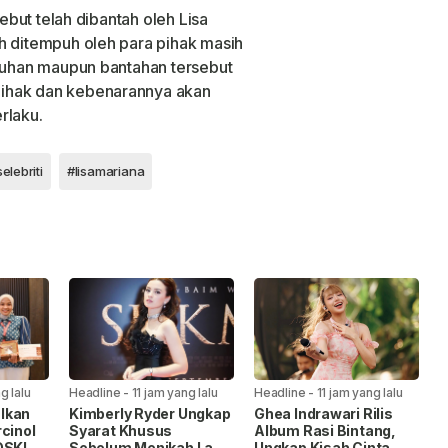
sebut telah dibantah oleh Lisa
h ditempuh oleh para pihak masih
uduhan maupun bantahan tersebut
ihak dan kebenarannya akan
rlaku.
elebriti
#lisamariana
g lalu
Headline
-
11 jam yang lalu
Headline
-
11 jam yang lalu
lkan
Kimberly Ryder Ungkap
Ghea Indrawari Rilis
cinol
Syarat Khusus
Album Rasi Bintang,
OSKI
Sebelum Menikah Lagi,
Ungkap Kisah Cinta