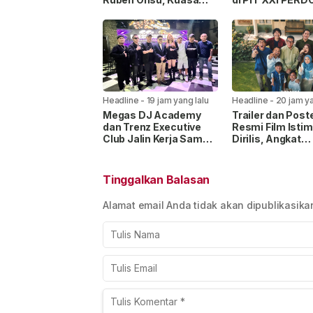
Hukum Beri Klarifikasi
2026, Usung Ko
“Real Glow” Ber
Sains
Headline
-
19 jam yang lalu
Headline
-
20 jam ya
Megas DJ Academy
Trailer dan Post
dan Trenz Executive
Resmi Film Isti
Club Jalin Kerja Sama,
Dirilis, Angkat
Siapkan Wadah Cetak
Perjalanan Anak
DJ Profesional
Disabilitas Menc
Sosok Ayah
Tinggalkan Balasan
Alamat email Anda tidak akan dipublikasika