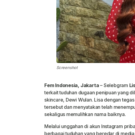
Screenshot
Fem Indonesia, Jakarta
– Selebgram
Li
terkait tuduhan dugaan penipuan yang di
skincare, Dewi Wulan. Lisa dengan tega
tersebut dan menyatakan telah menempuh
sekaligus memulihkan nama baiknya.
Melalui unggahan di akun Instagram pri
berbagai tuduhan yang beredar di media s