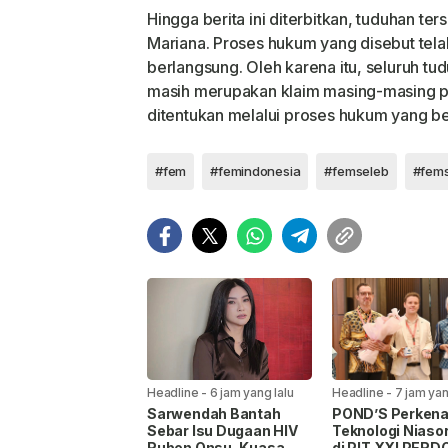
Hingga berita ini diterbitkan, tuduhan ter
Mariana. Proses hukum yang disebut tela
berlangsung. Oleh karena itu, seluruh t
masih merupakan klaim masing-masing p
ditentukan melalui proses hukum yang be
#fem
#femindonesia
#femseleb
#fems
Headline
-
6 jam yang lalu
Headline
-
7 jam yan
Sarwendah Bantah
POND’S Perkena
Sebar Isu Dugaan HIV
Teknologi Niasor
Ruben Onsu, Kuasa
di PIT XXI PERD