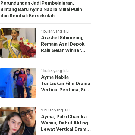
Perundungan Jadi Pembelajaran,
Bintang Baru Ayma Nabila Mulai Pulih
dan Kembali Bersekolah
1 bulan yang lalu
Arashel Situmeang
Remaja Asal Depok
Raih Gelar Winner
Duta Anak Indonesia
2026
1 bulan yang lalu
Ayma Nabila
Tuntaskan Film Drama
Vertical Perdana, Siap
Menjadi Wajah Baru
Aktris Muda
Indonesia
2 bulan yang lalu
Ayma, Putri Chandra
Wahyu, Debut Akting
Lewat Vertical Drama