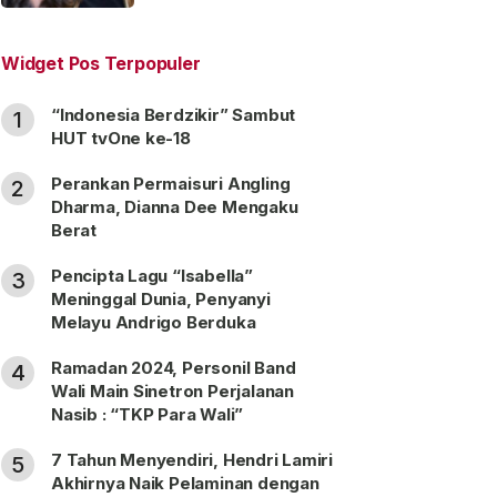
“Satu Nama Dua Hati”
Widget Pos Terpopuler
“Indonesia Berdzikir” Sambut
1
HUT tvOne ke-18
Perankan Permaisuri Angling
2
Dharma, Dianna Dee Mengaku
Berat
Pencipta Lagu “Isabella”
3
Meninggal Dunia, Penyanyi
Melayu Andrigo Berduka
Ramadan 2024, Personil Band
4
Wali Main Sinetron Perjalanan
Nasib : “TKP Para Wali”
7 Tahun Menyendiri, Hendri Lamiri
5
Akhirnya Naik Pelaminan dengan