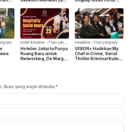
nsep
Tak Ingin Salah Pilih
Gen Z
basis
Pasangan
ng lalu
Hotel & Kuliner
-
1 hari yang
Headline
-
1 hari yang lalu
lalu
er
Hotelier Jakarta Punya
VISION+ Hadirkan My
mewa
Ruang Baru untuk
Chef in Crime, Serial
Networking, De Margo
Thriller Kriminal Kuliner
Gelar Hospitality Social
Pertama di Indonesia
ari
Hours
n.
Ruas yang wajib ditandai
*