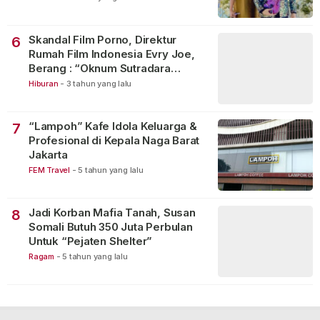
Skandal Film Porno, Direktur
6
Rumah Film Indonesia Evry Joe,
Berang : “Oknum Sutradara
Merusak Perfilman Indonesia”!
Hiburan
-
3 tahun yang lalu
“Lampoh” Kafe Idola Keluarga &
7
Profesional di Kepala Naga Barat
Jakarta
FEM Travel
-
5 tahun yang lalu
Jadi Korban Mafia Tanah, Susan
8
Somali Butuh 350 Juta Perbulan
Untuk “Pejaten Shelter”
Ragam
-
5 tahun yang lalu