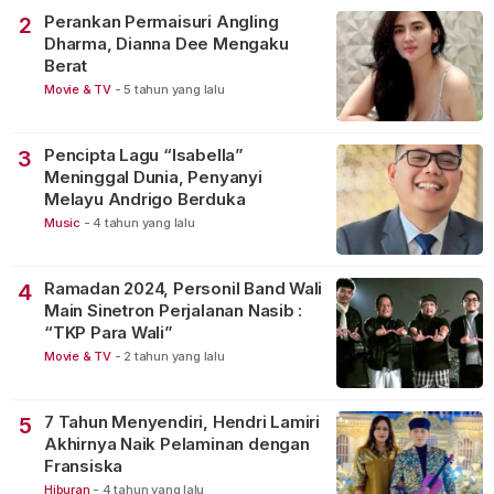
Perankan Permaisuri Angling
2
Dharma, Dianna Dee Mengaku
Berat
Movie & TV
-
5 tahun yang lalu
Pencipta Lagu “Isabella”
3
Meninggal Dunia, Penyanyi
Melayu Andrigo Berduka
Music
-
4 tahun yang lalu
Ramadan 2024, Personil Band Wali
4
Main Sinetron Perjalanan Nasib :
“TKP Para Wali”
Movie & TV
-
2 tahun yang lalu
7 Tahun Menyendiri, Hendri Lamiri
5
Akhirnya Naik Pelaminan dengan
Fransiska
Hiburan
-
4 tahun yang lalu